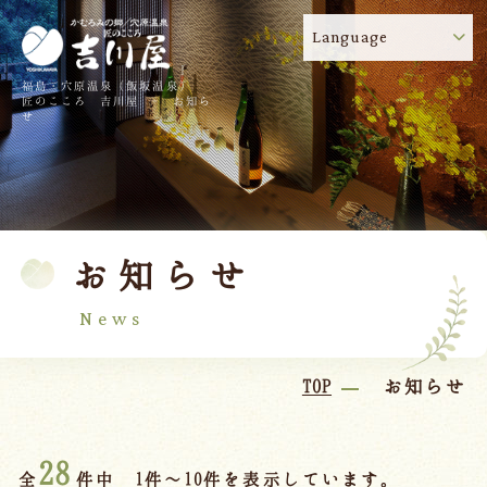
Language
福島・穴原温泉（飯坂温泉）
吉川屋のコロナウイルス感染症対策について
!
匠のこころ 吉川屋 - お知ら
せ
TOP
吉川屋について
温泉
客室
お知らせ
料理
過ごし方
館内
交通のご案内
News
日帰り温泉
TOP
お知らせ
会議・団体
28
全
件中 1件～10件を表示しています。