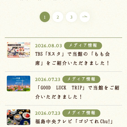
ご宿泊プラン
1
2
3
お部屋からプランを選ぶ
空室カレンダーから選ぶ
メディア情報
2026.08.03
TBS「Nスタ」で当館の「もも会
席」をご紹介いただきました！
会議・団体
吉川屋で過ごす特別な日
メディア情報
2026.07.23
お知らせ
よくあるご質問
「GOOD LUCK TRIP」で当館をご紹
お問い合わせ
介いただきました！
予約確認・変更・キャンセル
メディア情報
2026.07.23
キャンセルポリシー
福島中央テレビ「ゴジてれChu!」