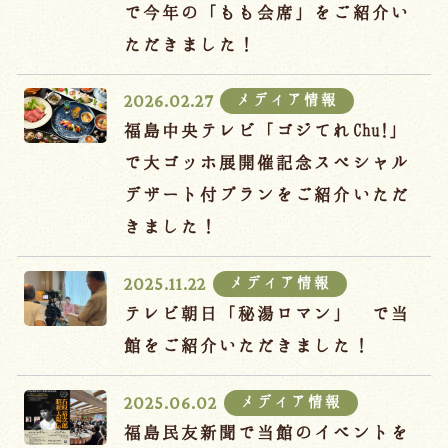
宿泊約款
で今年の「もも会席」をご紹介い
ただきました！
オンラインショップ
吉川屋×温泉むすめ
メディア情報
2026.02.27
福島中央テレビ「ゴジてれChu!」
で大ゴッホ展開催記念スペシャル
Follow us
デザート付プランをご紹介いただ
きました！
024-542-2226
メディア情報
2025.11.22
Tel.
/ 9:00~18:00
テレビ朝日「秘湯ロマン」 で当
館をご紹介いただきました！
Language
メディア情報
2025.06.02
福島民友新聞で当館のイベントを