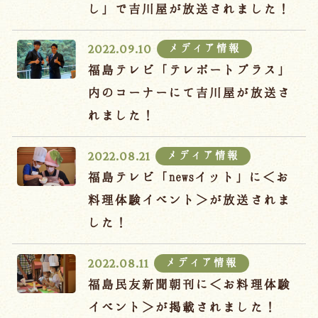
宿泊約款
し」で吉川屋が放送されました！
オンラインショップ
メディア情報
2022.09.10
吉川屋×温泉むすめ
福島テレビ「テレポートプラス」
内のコーナーにて吉川屋が放送さ
れました！
Follow us
メディア情報
2022.08.21
福島テレビ「newsイット」に＜お
024-542-2226
料理体験イベント＞が放送されま
Tel.
/ 9:00~18:00
した！
Language
メディア情報
2022.08.11
福島民友新聞朝刊に＜お料理体験
イベント＞が掲載されました！