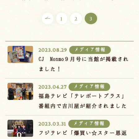
ご宿泊プラン
1
2
3
お部屋からプランを選ぶ
空室カレンダーから選ぶ
メディア情報
2023.08.29
CJ Monmo９月号に当館が掲載され
ました！
会議・団体
吉川屋で過ごす特別な日
メディア情報
2023.04.27
お知らせ
よくあるご質問
福島テレビ「テレポートプラス」
お問い合わせ
番組内で吉川屋が紹介されました
予約確認・変更・キャンセル
メディア情報
2023.03.31
キャンセルポリシー
フジテレビ「爆買い☆スター恩返