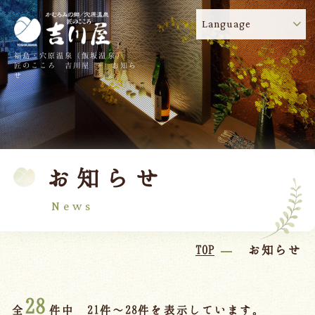
Language
福島・穴原温泉（飯坂温泉）
吉川屋のコロナウイルス感染症対策について
!
匠のこころ 吉川屋 - お知ら
せ
TOP
吉川屋について
温泉
客室
お知らせ
料理
過ごし方
館内
交通のご案内
News
日帰り温泉
TOP
お知らせ
会議・団体
28
全
件中 21件～28件を表示しています。