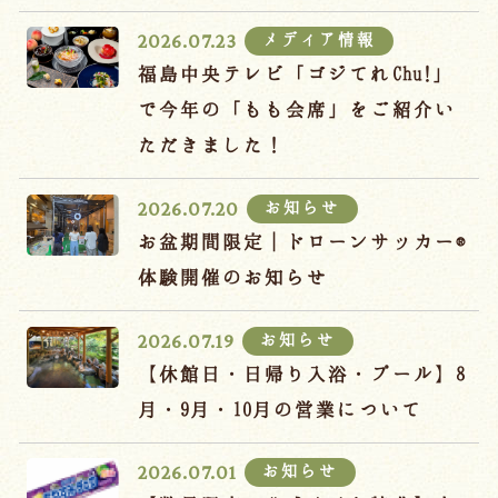
宿泊約款
メディア情報
2026.07.23
オンラインショップ
福島中央テレビ「ゴジてれChu!」
吉川屋×温泉むすめ
で今年の「もも会席」をご紹介い
ただきました！
Follow us
お知らせ
2026.07.20
お盆期間限定｜ドローンサッカー®
体験開催のお知らせ
024-542-2226
Tel.
/ 9:00~18:00
お知らせ
2026.07.19
【休館日・日帰り入浴・プール】8
Language
月・9月・10月の営業について
お知らせ
2026.07.01