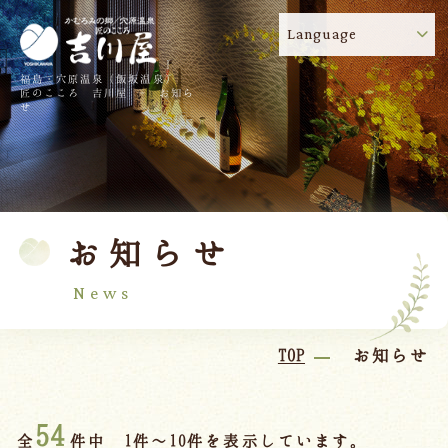
Language
福島・穴原温泉（飯坂温泉）
吉川屋のコロナウイルス感染症対策について
!
匠のこころ 吉川屋 - お知ら
せ
TOP
吉川屋について
温泉
客室
お知らせ
料理
過ごし方
館内
交通のご案内
News
日帰り温泉
TOP
お知らせ
会議・団体
54
全
件中 1件～10件を表示しています。