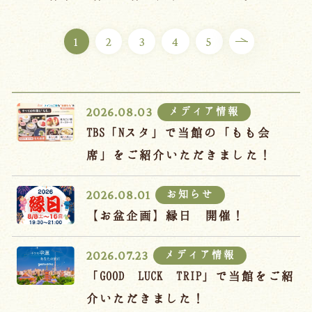
ご宿泊プラン
1
2
3
4
5
お部屋からプランを選ぶ
空室カレンダーから選ぶ
メディア情報
2026.08.03
TBS「Nスタ」で当館の「もも会
席」をご紹介いただきました！
会議・団体
吉川屋で過ごす特別な日
お知らせ
2026.08.01
お知らせ
よくあるご質問
【お盆企画】縁日 開催！
お問い合わせ
メディア情報
2026.07.23
予約確認・変更・キャンセル
「GOOD LUCK TRIP」で当館をご紹
キャンセルポリシー
介いただきました！