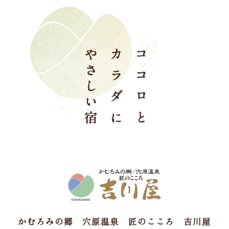
かむろみの郷 穴原温泉 匠のこころ 吉川屋