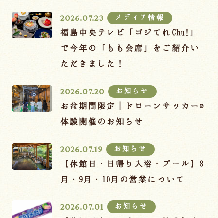
宿泊約款
メディア情報
2026.07.23
オンラインショップ
福島中央テレビ「ゴジてれChu!」
吉川屋×温泉むすめ
で今年の「もも会席」をご紹介い
ただきました！
Follow us
お知らせ
2026.07.20
お盆期間限定｜ドローンサッカー®
体験開催のお知らせ
024-542-2226
Tel.
/ 9:00~18:00
お知らせ
2026.07.19
【休館日・日帰り入浴・プール】8
Language
月・9月・10月の営業について
お知らせ
2026.07.01