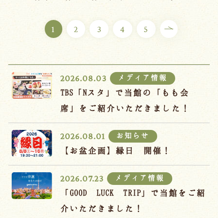
ご宿泊プラン
1
2
3
4
5
お部屋からプランを選ぶ
空室カレンダーから選ぶ
メディア情報
2026.08.03
TBS「Nスタ」で当館の「もも会
席」をご紹介いただきました！
会議・団体
吉川屋で過ごす特別な日
お知らせ
2026.08.01
お知らせ
よくあるご質問
【お盆企画】縁日 開催！
お問い合わせ
メディア情報
2026.07.23
予約確認・変更・キャンセル
「GOOD LUCK TRIP」で当館をご紹
キャンセルポリシー
介いただきました！