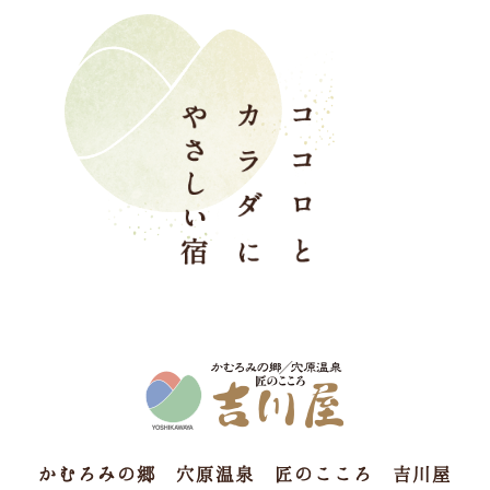
かむろみの郷 穴原温泉 匠のこころ 吉川屋