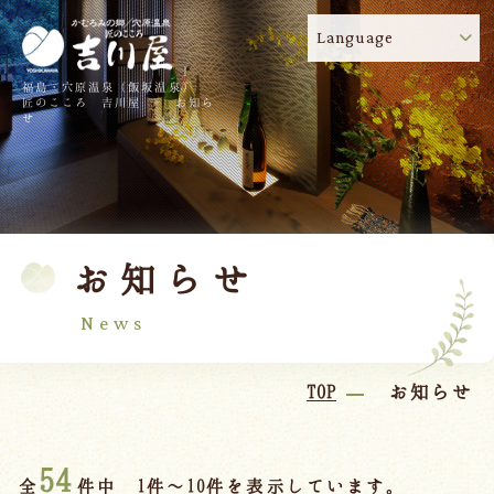
Language
福島・穴原温泉（飯坂温泉）
吉川屋のコロナウイルス感染症対策について
!
匠のこころ 吉川屋 - お知ら
せ
TOP
吉川屋について
温泉
客室
お知らせ
料理
過ごし方
館内
交通のご案内
News
日帰り温泉
TOP
お知らせ
会議・団体
54
全
件中 1件～10件を表示しています。