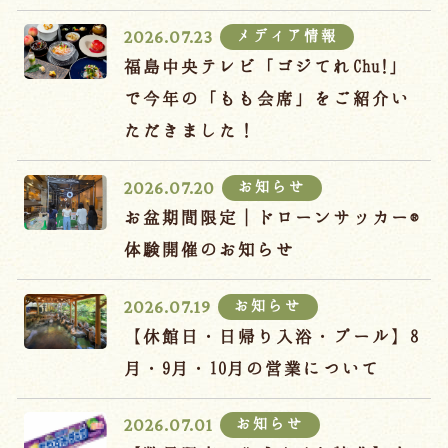
宿泊約款
メディア情報
2026.07.23
オンラインショップ
福島中央テレビ「ゴジてれChu!」
吉川屋×温泉むすめ
で今年の「もも会席」をご紹介い
ただきました！
Follow us
お知らせ
2026.07.20
お盆期間限定｜ドローンサッカー®
体験開催のお知らせ
024-542-2226
Tel.
/ 9:00~18:00
お知らせ
2026.07.19
【休館日・日帰り入浴・プール】8
Language
月・9月・10月の営業について
お知らせ
2026.07.01