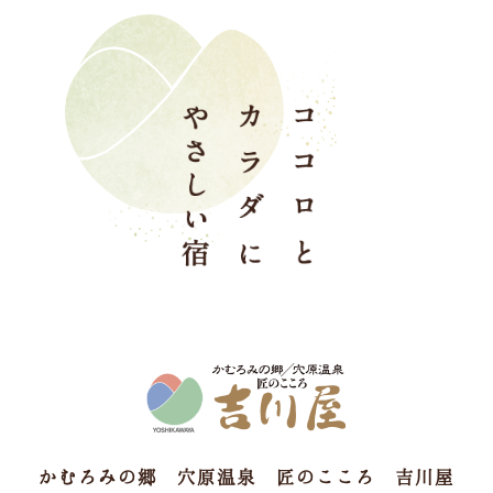
かむろみの郷 穴原温泉 匠のこころ 吉川屋