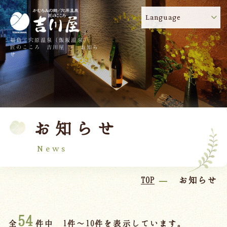
Language
福島・穴原温泉（飯坂温泉）
吉川屋のコロナウイルス感染症対策について
!
匠のこころ 吉川屋 - お知ら
せ
TOP
吉川屋について
温泉
客室
お知らせ
料理
過ごし方
館内
交通のご案内
News
日帰り温泉
TOP
お知らせ
会議・団体
54
全
件中 1件～10件を表示しています。