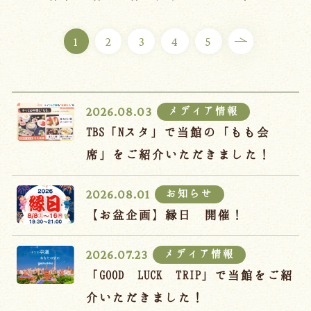
ご宿泊プラン
1
2
3
4
5
お部屋からプランを選ぶ
空室カレンダーから選ぶ
メディア情報
2026.08.03
TBS「Nスタ」で当館の「もも会
席」をご紹介いただきました！
会議・団体
吉川屋で過ごす特別な日
お知らせ
2026.08.01
お知らせ
よくあるご質問
【お盆企画】縁日 開催！
お問い合わせ
メディア情報
2026.07.23
予約確認・変更・キャンセル
「GOOD LUCK TRIP」で当館をご紹
キャンセルポリシー
介いただきました！