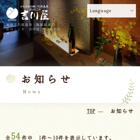
Language
福島・穴原温泉（飯坂温泉）
吉川屋のコロナウイルス感染症対策について
!
匠のこころ 吉川屋 - お知ら
せ
TOP
吉川屋について
温泉
客室
お知らせ
料理
過ごし方
館内
交通のご案内
News
日帰り温泉
TOP
お知らせ
会議・団体
54
全
件中 1件～10件を表示しています。