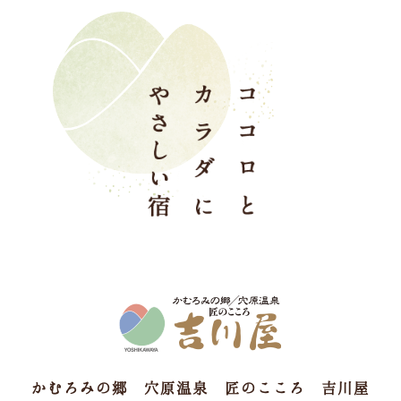
かむろみの郷 穴原温泉 匠のこころ 吉川屋