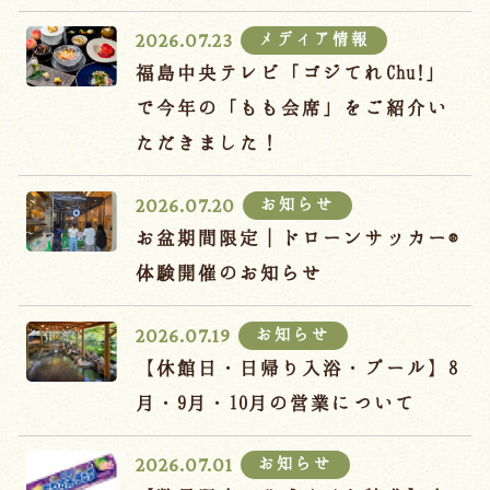
宿泊約款
メディア情報
2026.07.23
オンラインショップ
福島中央テレビ「ゴジてれChu!」
吉川屋×温泉むすめ
で今年の「もも会席」をご紹介い
ただきました！
Follow us
お知らせ
2026.07.20
お盆期間限定｜ドローンサッカー®
体験開催のお知らせ
024-542-2226
Tel.
/ 9:00~18:00
お知らせ
2026.07.19
【休館日・日帰り入浴・プール】8
Language
月・9月・10月の営業について
お知らせ
2026.07.01