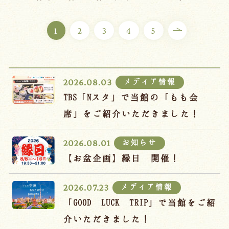
ご宿泊プラン
1
2
3
4
5
お部屋からプランを選ぶ
空室カレンダーから選ぶ
メディア情報
2026.08.03
TBS「Nスタ」で当館の「もも会
席」をご紹介いただきました！
会議・団体
吉川屋で過ごす特別な日
お知らせ
2026.08.01
お知らせ
よくあるご質問
【お盆企画】縁日 開催！
お問い合わせ
メディア情報
2026.07.23
予約確認・変更・キャンセル
「GOOD LUCK TRIP」で当館をご紹
キャンセルポリシー
介いただきました！