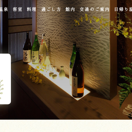
温泉
客室
料理
過ごし方
館内
交通のご案内
日帰り
よくあるご質問
お問い合わせ
ご宿泊予約
予約確認・変更・キャンセル
キャンセルポリシー
宿泊約款
オンラインショップ
吉川屋×温泉むすめ