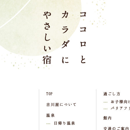
TOP
過ごし方
お子様向
吉川屋について
バリアフ
温泉
館内
日帰り温泉
交通のご案内