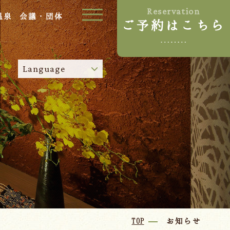
Reservation
温泉
会議・団体
ご予約はこちら
ご宿泊プラン
Language
お部屋からプランを選ぶ
空室カレンダーから選ぶ
024-542-2226
Tel.
/
9:00~18:00
Language
TOP
お知らせ