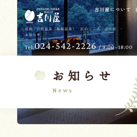
吉川屋について
TOP
過ごし方
福島・穴原温泉（飯坂温泉） 匠のこころ 吉川屋 -
お知らせ
吉川屋について
お子様向けサービス
024-542-2226
Tel.
/ 9:00~18:00
温泉
バリアフリー
館内
日帰り温泉
客室
交通のご案内
お知らせ
料理
会議・団体
News
せせらぎの杜
吉川屋で過ごす特別な日
ダイニング燈花
お知らせ
Follow us