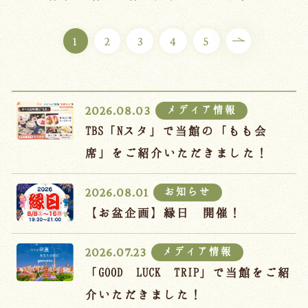
ご宿泊プラン
1
2
3
4
5
お部屋からプランを選ぶ
空室カレンダーから選ぶ
メディア情報
2026.08.03
TBS「Nスタ」で当館の「もも会
席」をご紹介いただきました！
会議・団体
吉川屋で過ごす特別な日
お知らせ
2026.08.01
お知らせ
よくあるご質問
【お盆企画】縁日 開催！
お問い合わせ
メディア情報
2026.07.23
予約確認・変更・キャンセル
「GOOD LUCK TRIP」で当館をご紹
キャンセルポリシー
介いただきました！