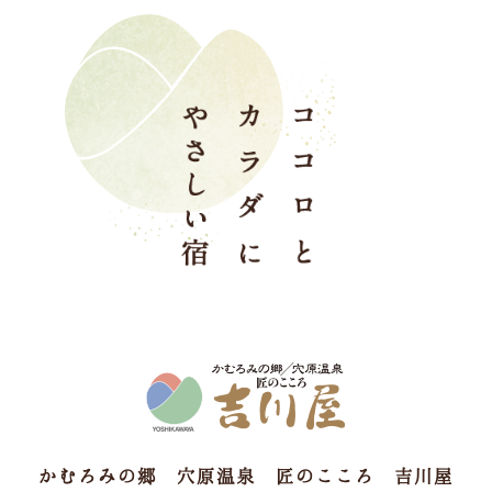
かむろみの郷 穴原温泉 匠のこころ 吉川屋