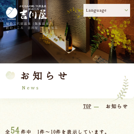
Language
福島・穴原温泉（飯坂温泉）
吉川屋のコロナウイルス感染症対策について
!
匠のこころ 吉川屋 - お知ら
せ
TOP
吉川屋について
温泉
客室
お知らせ
料理
過ごし方
館内
交通のご案内
News
日帰り温泉
TOP
お知らせ
会議・団体
54
全
件中 1件～10件を表示しています。