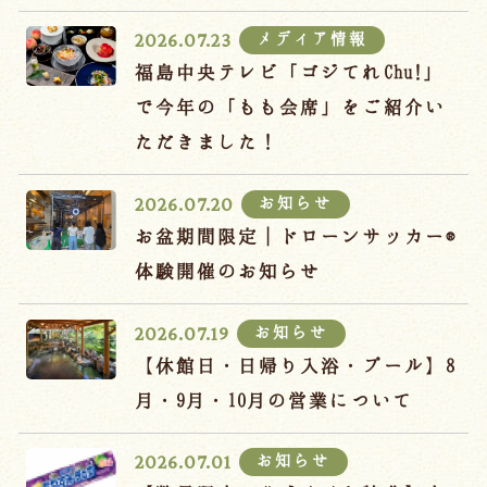
宿泊約款
メディア情報
2026.07.23
オンラインショップ
福島中央テレビ「ゴジてれChu!」
吉川屋×温泉むすめ
で今年の「もも会席」をご紹介い
ただきました！
Follow us
お知らせ
2026.07.20
お盆期間限定｜ドローンサッカー®
体験開催のお知らせ
024-542-2226
Tel.
/ 9:00~18:00
お知らせ
2026.07.19
【休館日・日帰り入浴・プール】8
Language
月・9月・10月の営業について
お知らせ
2026.07.01