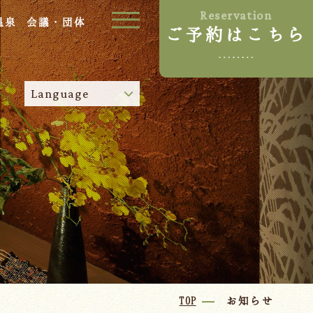
Reservation
温泉
会議・団体
ご予約はこちら
ご宿泊プラン
Language
お部屋からプランを選ぶ
空室カレンダーから選ぶ
024-542-2226
Tel.
/
9:00~18:00
Language
TOP
お知らせ