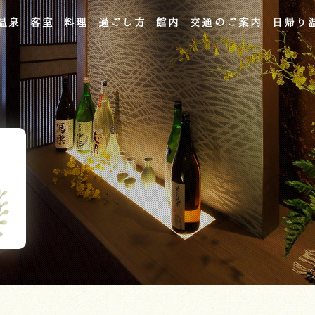
温泉
客室
料理
過ごし方
館内
交通のご案内
日帰り
よくあるご質問
お問い合わせ
ご宿泊予約
予約確認・変更・キャンセル
キャンセルポリシー
宿泊約款
オンラインショップ
吉川屋×温泉むすめ