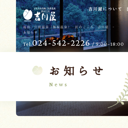
吉川屋について
TOP
過ごし方
福島・穴原温泉（飯坂温泉） 匠のこころ 吉川屋 -
お知らせ
吉川屋について
お子様向けサービス
024-542-2226
Tel.
/ 9:00~18:00
温泉
バリアフリー
館内
日帰り温泉
客室
交通のご案内
お知らせ
料理
会議・団体
News
せせらぎの杜
吉川屋で過ごす特別な日
ダイニング燈花
お知らせ
Follow us