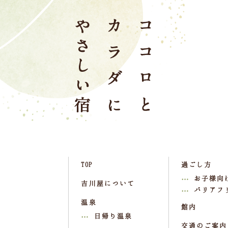
TOP
過ごし方
お子様向
吉川屋について
バリアフ
温泉
館内
日帰り温泉
交通のご案内