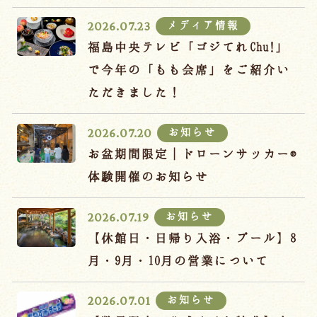
宿泊約款
メディア情報
2026.07.23
オンラインショップ
福島中央テレビ「ゴジてれChu!」
吉川屋×温泉むすめ
で今年の「もも会席」をご紹介い
ただきました！
Follow us
お知らせ
2026.07.20
お盆期間限定｜ドローンサッカー®
体験開催のお知らせ
024-542-2226
Tel.
/ 9:00~18:00
お知らせ
2026.07.19
【休館日・日帰り入浴・プール】8
Language
月・9月・10月の営業について
お知らせ
2026.07.01