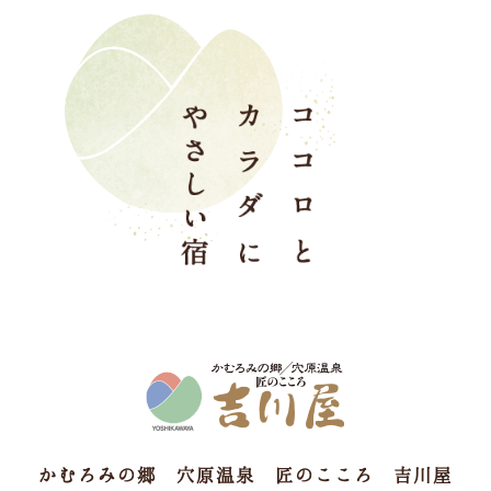
かむろみの郷 穴原温泉 匠のこころ 吉川屋