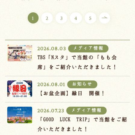
ご宿泊プラン
1
2
3
4
5
お部屋からプランを選ぶ
空室カレンダーから選ぶ
メディア情報
2026.08.03
TBS「Nスタ」で当館の「もも会
席」をご紹介いただきました！
会議・団体
吉川屋で過ごす特別な日
お知らせ
2026.08.01
お知らせ
よくあるご質問
【お盆企画】縁日 開催！
お問い合わせ
メディア情報
2026.07.23
予約確認・変更・キャンセル
「GOOD LUCK TRIP」で当館をご紹
キャンセルポリシー
介いただきました！