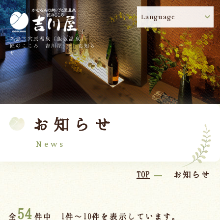
Language
福島・穴原温泉（飯坂温泉）
吉川屋のコロナウイルス感染症対策について
!
匠のこころ 吉川屋 - お知ら
せ
TOP
吉川屋について
温泉
客室
お知らせ
料理
過ごし方
館内
交通のご案内
News
日帰り温泉
TOP
お知らせ
会議・団体
54
全
件中 1件～10件を表示しています。