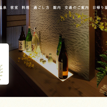
温泉
客室
料理
過ごし方
館内
交通のご案内
日帰り
よくあるご質問
お問い合わせ
ご宿泊予約
予約確認・変更・キャンセル
キャンセルポリシー
宿泊約款
オンラインショップ
吉川屋×温泉むすめ