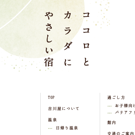
TOP
過ごし方
お子様向
吉川屋について
バリアフ
温泉
館内
日帰り温泉
交通のご案内