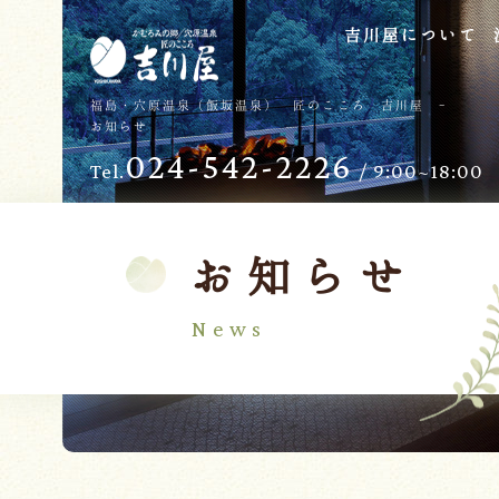
吉川屋について
TOP
過ごし方
福島・穴原温泉（飯坂温泉） 匠のこころ 吉川屋 -
お知らせ
吉川屋について
お子様向けサービス
024-542-2226
Tel.
/ 9:00~18:00
温泉
バリアフリー
館内
日帰り温泉
客室
交通のご案内
お知らせ
料理
会議・団体
News
せせらぎの杜
吉川屋で過ごす特別な日
ダイニング燈花
お知らせ
Follow us