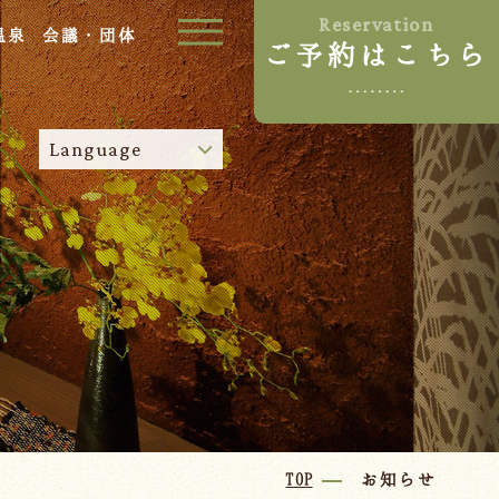
Reservation
温泉
会議・団体
ご予約はこちら
ご宿泊プラン
Language
お部屋からプランを選ぶ
空室カレンダーから選ぶ
024-542-2226
Tel.
/
9:00~18:00
Language
TOP
お知らせ