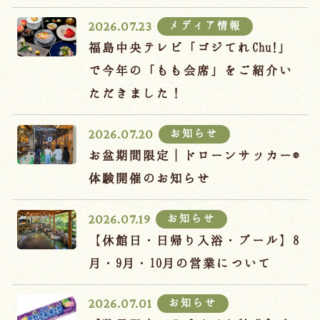
宿泊約款
メディア情報
2026.07.23
オンラインショップ
福島中央テレビ「ゴジてれChu!」
吉川屋×温泉むすめ
で今年の「もも会席」をご紹介い
ただきました！
Follow us
お知らせ
2026.07.20
お盆期間限定｜ドローンサッカー®
体験開催のお知らせ
024-542-2226
Tel.
/ 9:00~18:00
お知らせ
2026.07.19
【休館日・日帰り入浴・プール】8
Language
月・9月・10月の営業について
お知らせ
2026.07.01