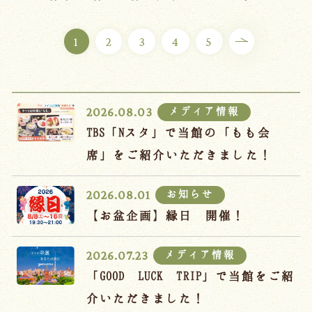
ご宿泊プラン
1
2
3
4
5
お部屋からプランを選ぶ
空室カレンダーから選ぶ
メディア情報
2026.08.03
TBS「Nスタ」で当館の「もも会
席」をご紹介いただきました！
会議・団体
吉川屋で過ごす特別な日
お知らせ
2026.08.01
お知らせ
よくあるご質問
【お盆企画】縁日 開催！
お問い合わせ
メディア情報
2026.07.23
予約確認・変更・キャンセル
「GOOD LUCK TRIP」で当館をご紹
キャンセルポリシー
介いただきました！