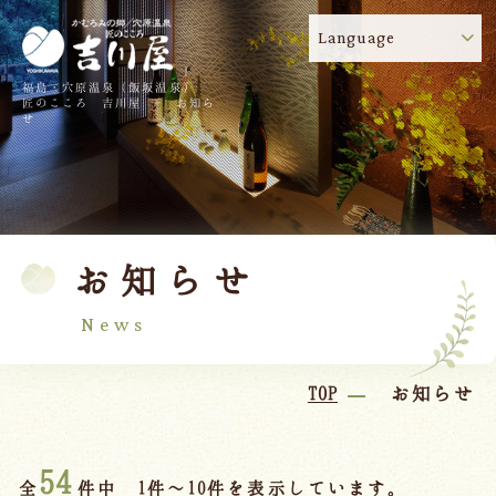
Language
福島・穴原温泉（飯坂温泉）
吉川屋のコロナウイルス感染症対策について
!
匠のこころ 吉川屋 - お知ら
せ
TOP
吉川屋について
温泉
客室
お知らせ
料理
過ごし方
館内
交通のご案内
News
日帰り温泉
TOP
お知らせ
会議・団体
54
全
件中 1件～10件を表示しています。