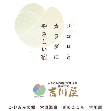
かむろみの郷 穴原温泉 匠のこころ 吉川屋