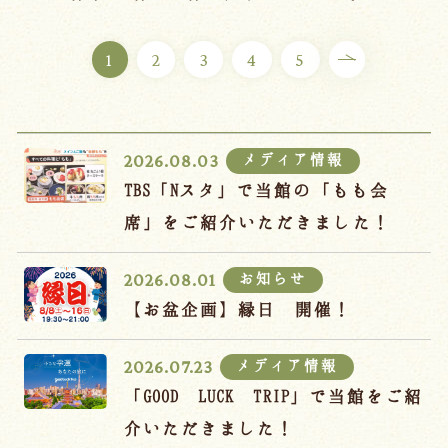
ご宿泊プラン
1
2
3
4
5
お部屋からプランを選ぶ
空室カレンダーから選ぶ
メディア情報
2026.08.03
TBS「Nスタ」で当館の「もも会
席」をご紹介いただきました！
会議・団体
吉川屋で過ごす特別な日
お知らせ
2026.08.01
お知らせ
よくあるご質問
【お盆企画】縁日 開催！
お問い合わせ
メディア情報
2026.07.23
予約確認・変更・キャンセル
「GOOD LUCK TRIP」で当館をご紹
キャンセルポリシー
介いただきました！