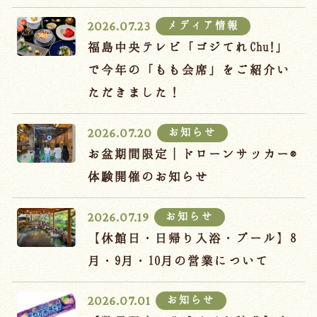
宿泊約款
メディア情報
2026.07.23
オンラインショップ
福島中央テレビ「ゴジてれChu!」
吉川屋×温泉むすめ
で今年の「もも会席」をご紹介い
ただきました！
Follow us
お知らせ
2026.07.20
お盆期間限定｜ドローンサッカー®
体験開催のお知らせ
024-542-2226
Tel.
/ 9:00~18:00
お知らせ
2026.07.19
【休館日・日帰り入浴・プール】8
Language
月・9月・10月の営業について
お知らせ
2026.07.01