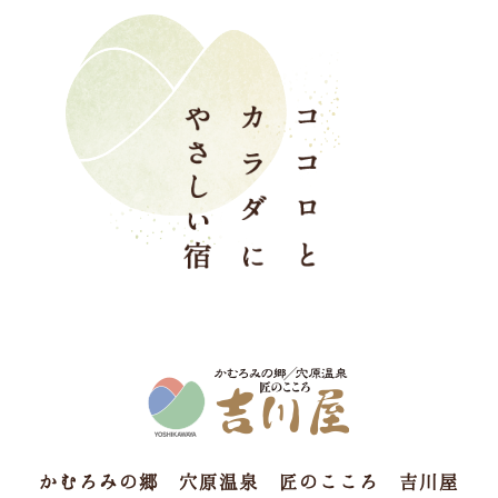
かむろみの郷 穴原温泉 匠のこころ 吉川屋