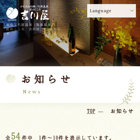
Language
福島・穴原温泉（飯坂温泉）
吉川屋のコロナウイルス感染症対策について
!
匠のこころ 吉川屋 - お知ら
せ
TOP
吉川屋について
温泉
客室
お知らせ
料理
過ごし方
館内
交通のご案内
News
日帰り温泉
TOP
お知らせ
会議・団体
54
全
件中 1件～10件を表示しています。