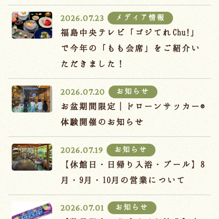
宿泊約款
メディア情報
2026.07.23
オンラインショップ
福島中央テレビ「ゴジてれChu!」
吉川屋×温泉むすめ
で今年の「もも会席」をご紹介い
ただきました！
Follow us
お知らせ
2026.07.20
お盆期間限定｜ドローンサッカー®
体験開催のお知らせ
024-542-2226
Tel.
/ 9:00~18:00
お知らせ
2026.07.19
【休館日・日帰り入浴・プール】8
Language
月・9月・10月の営業について
お知らせ
2026.07.01