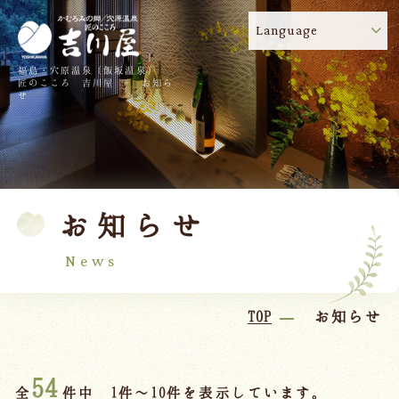
Language
福島・穴原温泉（飯坂温泉）
吉川屋のコロナウイルス感染症対策について
!
匠のこころ 吉川屋 - お知ら
せ
TOP
吉川屋について
温泉
客室
お知らせ
料理
過ごし方
館内
交通のご案内
News
日帰り温泉
TOP
お知らせ
会議・団体
54
全
件中 1件～10件を表示しています。