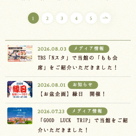
ご宿泊プラン
1
2
3
4
5
お部屋からプランを選ぶ
空室カレンダーから選ぶ
メディア情報
2026.08.03
TBS「Nスタ」で当館の「もも会
席」をご紹介いただきました！
会議・団体
吉川屋で過ごす特別な日
お知らせ
2026.08.01
お知らせ
よくあるご質問
【お盆企画】縁日 開催！
お問い合わせ
メディア情報
2026.07.23
予約確認・変更・キャンセル
「GOOD LUCK TRIP」で当館をご紹
キャンセルポリシー
介いただきました！