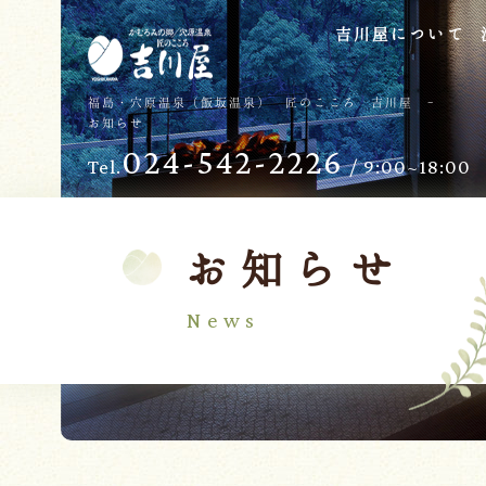
吉川屋について
TOP
過ごし方
福島・穴原温泉（飯坂温泉） 匠のこころ 吉川屋 -
お知らせ
吉川屋について
お子様向けサービス
024-542-2226
Tel.
/ 9:00~18:00
温泉
バリアフリー
館内
日帰り温泉
客室
交通のご案内
お知らせ
料理
会議・団体
News
せせらぎの杜
吉川屋で過ごす特別な日
ダイニング燈花
お知らせ
Follow us