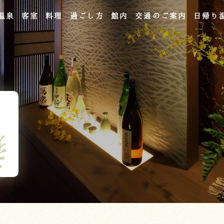
温泉
客室
料理
過ごし方
館内
交通のご案内
日帰り
よくあるご質問
お問い合わせ
ご宿泊予約
予約確認・変更・キャンセル
キャンセルポリシー
宿泊約款
オンラインショップ
吉川屋×温泉むすめ