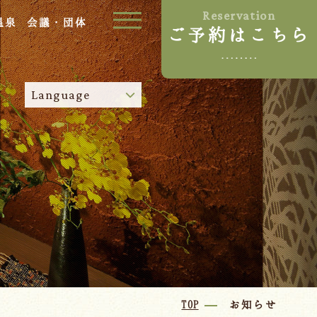
Reservation
温泉
会議・団体
ご予約はこちら
ご宿泊プラン
Language
お部屋からプランを選ぶ
空室カレンダーから選ぶ
024-542-2226
Tel.
/
9:00~18:00
Language
TOP
お知らせ