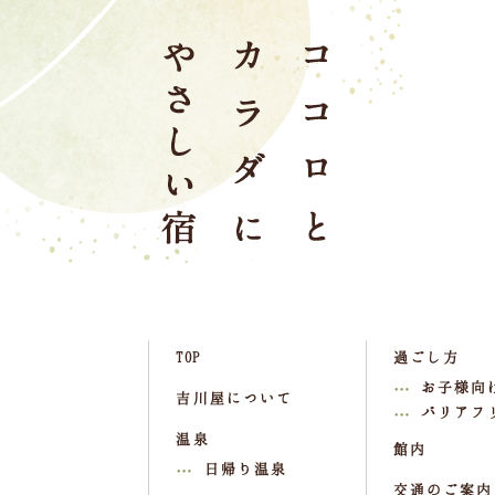
TOP
過ごし方
お子様向
吉川屋について
バリアフ
温泉
館内
日帰り温泉
交通のご案内