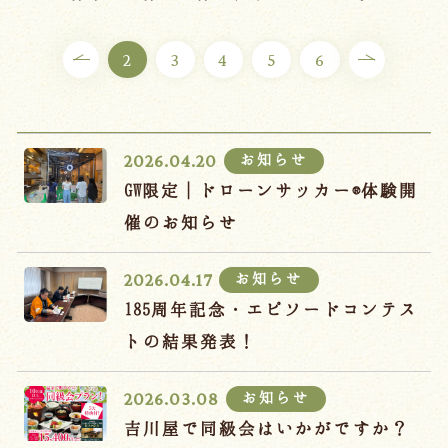
ご宿泊プラン
2
3
4
5
6
お部屋からプランを選ぶ
空室カレンダーから選ぶ
お知らせ
2026.04.20
GW限定｜ドローンサッカー®体験開
催のお知らせ
会議・団体
吉川屋で過ごす特別な日
お知らせ
2026.04.17
お知らせ
よくあるご質問
185周年記念・エピソードコンテス
お問い合わせ
トの結果発表！
予約確認・変更・キャンセル
お知らせ
2026.03.08
キャンセルポリシー
吉川屋で同級会はいかがですか？