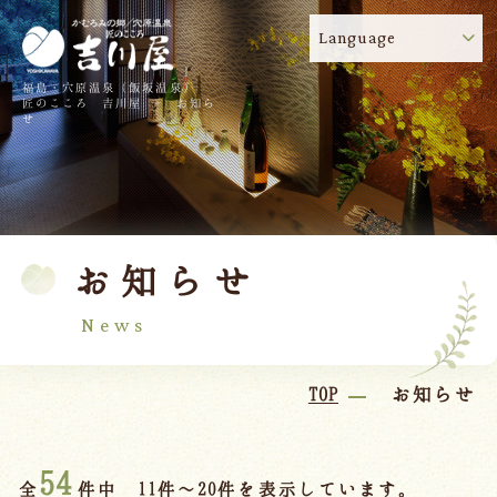
Language
福島・穴原温泉（飯坂温泉）
吉川屋のコロナウイルス感染症対策について
!
匠のこころ 吉川屋 - お知ら
せ
TOP
吉川屋について
温泉
客室
お知らせ
料理
過ごし方
館内
交通のご案内
News
日帰り温泉
TOP
お知らせ
会議・団体
54
全
件中 11件～20件を表示しています。