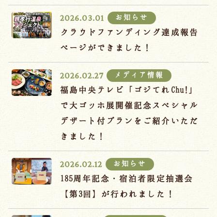
宿泊約款
お知らせ
2026.03.01
オンラインショップ
クラウドファンディング達成報告
吉川屋×温泉むすめ
ページができました！
メディア情報
2026.02.27
Follow us
福島中央テレビ「ゴジてれChu!」
で大ゴッホ展開催記念スペシャル
デザート付プランをご紹介いただ
024-542-2226
きました！
Tel.
/ 9:00~18:00
お知らせ
2026.02.12
Language
185周年記念・宿泊者限定抽選会
【第3回】が行われました！