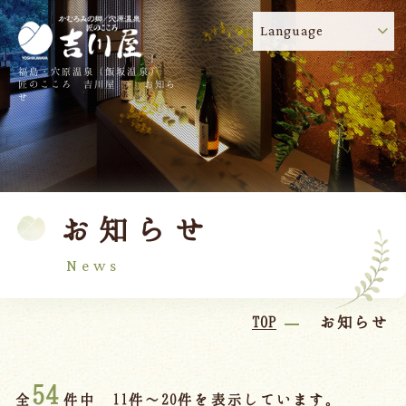
Language
福島・穴原温泉（飯坂温泉）
吉川屋のコロナウイルス感染症対策について
!
匠のこころ 吉川屋 - お知ら
せ
TOP
吉川屋について
温泉
客室
お知らせ
料理
過ごし方
館内
交通のご案内
News
日帰り温泉
TOP
お知らせ
会議・団体
54
全
件中 11件～20件を表示しています。