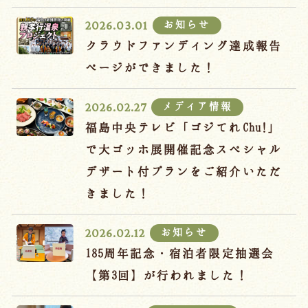
宿泊約款
お知らせ
2026.03.01
オンラインショップ
クラウドファンディング達成報告
吉川屋×温泉むすめ
ページができました！
メディア情報
2026.02.27
Follow us
福島中央テレビ「ゴジてれChu!」
で大ゴッホ展開催記念スペシャル
デザート付プランをご紹介いただ
024-542-2226
きました！
Tel.
/ 9:00~18:00
お知らせ
2026.02.12
Language
185周年記念・宿泊者限定抽選会
【第3回】が行われました！