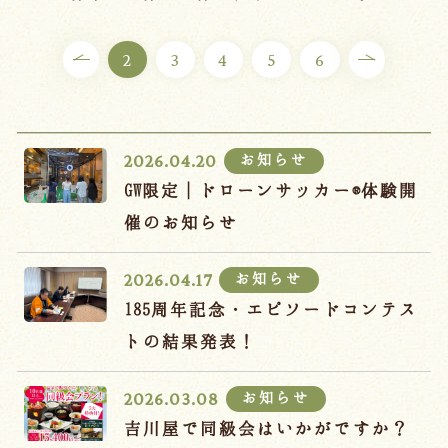
ご宿泊プラン
2
3
4
5
6
お部屋からプランを選ぶ
空室カレンダーから選ぶ
お知らせ
2026.04.20
GW限定｜ドローンサッカー®体験開
催のお知らせ
会議・団体
吉川屋で過ごす特別な日
お知らせ
2026.04.17
お知らせ
よくあるご質問
185周年記念・エピソードコンテス
お問い合わせ
トの結果発表！
予約確認・変更・キャンセル
お知らせ
2026.03.08
キャンセルポリシー
吉川屋で同級会はいかがですか？