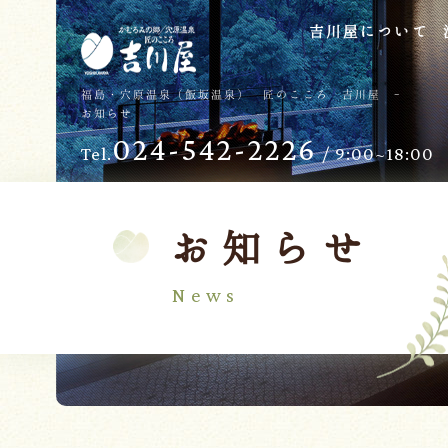
吉川屋について
TOP
過ごし方
福島・穴原温泉（飯坂温泉） 匠のこころ 吉川屋 -
お知らせ
吉川屋について
お子様向けサービス
024-542-2226
Tel.
/ 9:00~18:00
温泉
バリアフリー
館内
日帰り温泉
客室
交通のご案内
お知らせ
料理
会議・団体
News
せせらぎの杜
吉川屋で過ごす特別な日
ダイニング燈花
お知らせ
Follow us