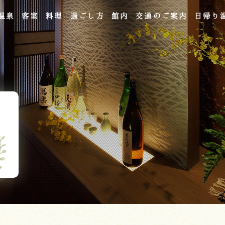
温泉
客室
料理
過ごし方
館内
交通のご案内
日帰り
よくあるご質問
お問い合わせ
ご宿泊予約
予約確認・変更・キャンセル
キャンセルポリシー
宿泊約款
オンラインショップ
吉川屋×温泉むすめ