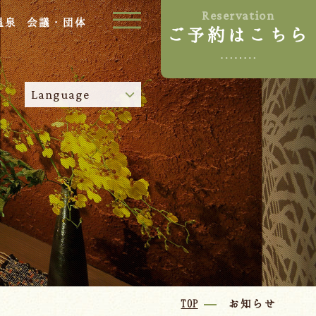
Reservation
温泉
会議・団体
ご予約はこちら
ご宿泊プラン
Language
お部屋からプランを選ぶ
空室カレンダーから選ぶ
024-542-2226
Tel.
/
9:00~18:00
Language
TOP
お知らせ