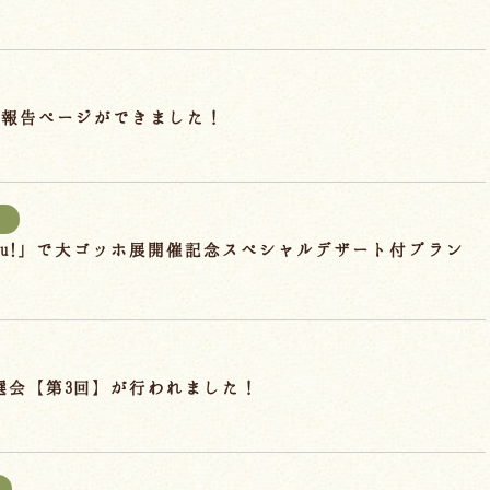
成報告ページができました！
報
hu!」で大ゴッホ展開催記念スペシャルデザート付プラン
抽選会【第3回】が行われました！