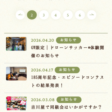
ご宿泊プラン
2
3
4
5
6
お部屋からプランを選ぶ
空室カレンダーから選ぶ
お知らせ
2026.04.20
GW限定｜ドローンサッカー®体験開
催のお知らせ
会議・団体
吉川屋で過ごす特別な日
お知らせ
2026.04.17
お知らせ
よくあるご質問
185周年記念・エピソードコンテス
お問い合わせ
トの結果発表！
予約確認・変更・キャンセル
お知らせ
2026.03.08
キャンセルポリシー
吉川屋で同級会はいかがですか？