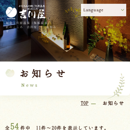
Language
福島・穴原温泉（飯坂温泉）
吉川屋のコロナウイルス感染症対策について
!
匠のこころ 吉川屋 - お知ら
せ
TOP
吉川屋について
温泉
客室
お知らせ
料理
過ごし方
館内
交通のご案内
News
日帰り温泉
TOP
お知らせ
会議・団体
54
全
件中 11件～20件を表示しています。