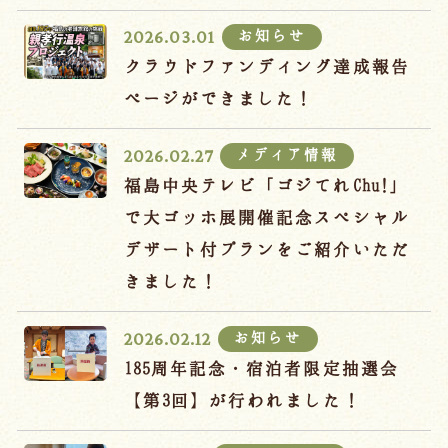
宿泊約款
お知らせ
2026.03.01
オンラインショップ
クラウドファンディング達成報告
吉川屋×温泉むすめ
ページができました！
メディア情報
2026.02.27
Follow us
福島中央テレビ「ゴジてれChu!」
で大ゴッホ展開催記念スペシャル
デザート付プランをご紹介いただ
024-542-2226
きました！
Tel.
/ 9:00~18:00
お知らせ
2026.02.12
Language
185周年記念・宿泊者限定抽選会
【第3回】が行われました！