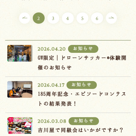
ご宿泊プラン
2
3
4
5
6
お部屋からプランを選ぶ
空室カレンダーから選ぶ
お知らせ
2026.04.20
GW限定｜ドローンサッカー®体験開
催のお知らせ
会議・団体
吉川屋で過ごす特別な日
お知らせ
2026.04.17
お知らせ
よくあるご質問
185周年記念・エピソードコンテス
お問い合わせ
トの結果発表！
予約確認・変更・キャンセル
お知らせ
2026.03.08
キャンセルポリシー
吉川屋で同級会はいかがですか？