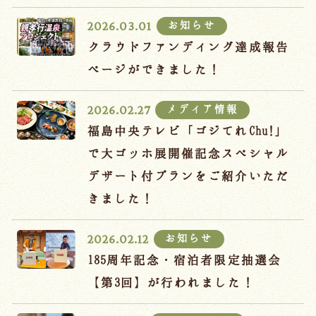
宿泊約款
お知らせ
2026.03.01
オンラインショップ
クラウドファンディング達成報告
吉川屋×温泉むすめ
ページができました！
メディア情報
2026.02.27
Follow us
福島中央テレビ「ゴジてれChu!」
で大ゴッホ展開催記念スペシャル
デザート付プランをご紹介いただ
024-542-2226
きました！
Tel.
/ 9:00~18:00
お知らせ
2026.02.12
Language
185周年記念・宿泊者限定抽選会
【第3回】が行われました！