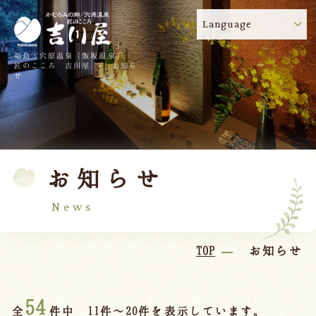
Language
福島・穴原温泉（飯坂温泉）
吉川屋のコロナウイルス感染症対策について
!
匠のこころ 吉川屋 - お知ら
せ
TOP
吉川屋について
温泉
客室
お知らせ
料理
過ごし方
館内
交通のご案内
News
日帰り温泉
TOP
お知らせ
会議・団体
54
全
件中 11件～20件を表示しています。