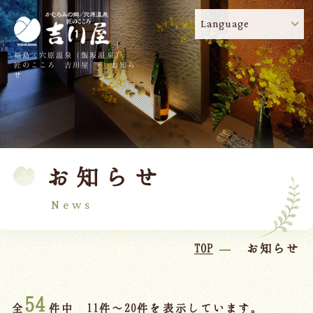
Language
福島・穴原温泉（飯坂温泉）
吉川屋のコロナウイルス感染症対策について
!
匠のこころ 吉川屋 - お知ら
せ
TOP
吉川屋について
温泉
客室
お知らせ
料理
過ごし方
館内
交通のご案内
News
日帰り温泉
TOP
お知らせ
会議・団体
54
全
件中 11件～20件を表示しています。