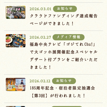
宿泊約款
お知らせ
2026.03.01
オンラインショップ
クラウドファンディング達成報告
吉川屋×温泉むすめ
ページができました！
メディア情報
2026.02.27
Follow us
福島中央テレビ「ゴジてれChu!」
で大ゴッホ展開催記念スペシャル
デザート付プランをご紹介いただ
024-542-2226
きました！
Tel.
/ 9:00~18:00
お知らせ
2026.02.12
Language
185周年記念・宿泊者限定抽選会
【第3回】が行われました！