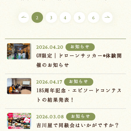
ご宿泊プラン
2
3
4
5
6
お部屋からプランを選ぶ
空室カレンダーから選ぶ
お知らせ
2026.04.20
GW限定｜ドローンサッカー®体験開
催のお知らせ
会議・団体
吉川屋で過ごす特別な日
お知らせ
2026.04.17
お知らせ
よくあるご質問
185周年記念・エピソードコンテス
お問い合わせ
トの結果発表！
予約確認・変更・キャンセル
お知らせ
2026.03.08
キャンセルポリシー
吉川屋で同級会はいかがですか？