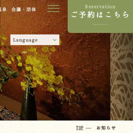
Reservation
温泉
会議・団体
ご予約はこちら
ご宿泊プラン
Language
お部屋からプランを選ぶ
空室カレンダーから選ぶ
024-542-2226
Tel.
/
9:00~18:00
Language
TOP
お知らせ