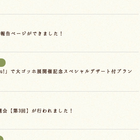
成報告ページができました！
報
hu!」で大ゴッホ展開催記念スペシャルデザート付プラン
抽選会【第3回】が行われました！