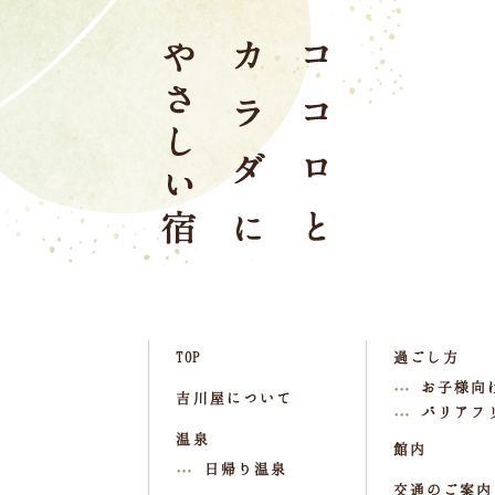
TOP
過ごし方
お子様向
吉川屋について
バリアフ
温泉
館内
日帰り温泉
交通のご案内