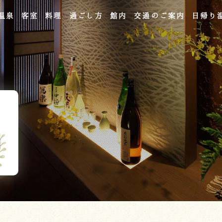
温泉
客室
料理
過ごし方
館内
交通のご案内
日帰り
よくあるご質問
お問い合わせ
ご宿泊予約
予約確認・変更・キャンセル
キャンセルポリシー
宿泊約款
オンラインショップ
吉川屋×温泉むすめ