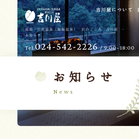
吉川屋について
TOP
過ごし方
福島・穴原温泉（飯坂温泉） 匠のこころ 吉川屋 -
お知らせ
吉川屋について
お子様向けサービス
024-542-2226
Tel.
/ 9:00~18:00
温泉
バリアフリー
館内
日帰り温泉
客室
交通のご案内
お知らせ
料理
会議・団体
News
せせらぎの杜
吉川屋で過ごす特別な日
ダイニング燈花
お知らせ
Follow us