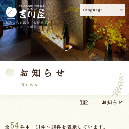
Language
福島・穴原温泉（飯坂温泉）
吉川屋のコロナウイルス感染症対策について
!
匠のこころ 吉川屋 - お知ら
せ
TOP
吉川屋について
温泉
客室
お知らせ
料理
過ごし方
館内
交通のご案内
News
日帰り温泉
TOP
お知らせ
会議・団体
54
全
件中 11件～20件を表示しています。