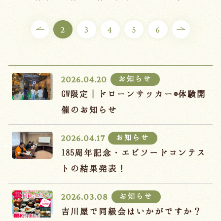
ご宿泊プラン
2
3
4
5
6
お部屋からプランを選ぶ
空室カレンダーから選ぶ
お知らせ
2026.04.20
GW限定｜ドローンサッカー®体験開
催のお知らせ
会議・団体
吉川屋で過ごす特別な日
お知らせ
2026.04.17
お知らせ
よくあるご質問
185周年記念・エピソードコンテス
お問い合わせ
トの結果発表！
予約確認・変更・キャンセル
お知らせ
2026.03.08
キャンセルポリシー
吉川屋で同級会はいかがですか？