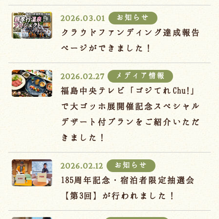
宿泊約款
お知らせ
2026.03.01
オンラインショップ
クラウドファンディング達成報告
吉川屋×温泉むすめ
ページができました！
メディア情報
2026.02.27
Follow us
福島中央テレビ「ゴジてれChu!」
で大ゴッホ展開催記念スペシャル
デザート付プランをご紹介いただ
024-542-2226
きました！
Tel.
/ 9:00~18:00
お知らせ
2026.02.12
Language
185周年記念・宿泊者限定抽選会
【第3回】が行われました！