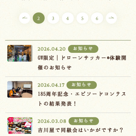
ご宿泊プラン
2
3
4
5
6
お部屋からプランを選ぶ
空室カレンダーから選ぶ
お知らせ
2026.04.20
GW限定｜ドローンサッカー®体験開
催のお知らせ
会議・団体
吉川屋で過ごす特別な日
お知らせ
2026.04.17
お知らせ
よくあるご質問
185周年記念・エピソードコンテス
お問い合わせ
トの結果発表！
予約確認・変更・キャンセル
お知らせ
2026.03.08
キャンセルポリシー
吉川屋で同級会はいかがですか？