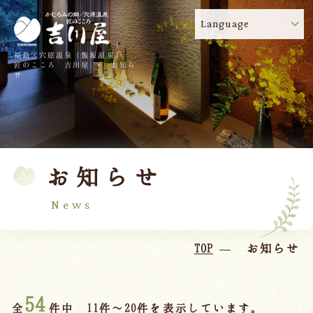
Language
福島・穴原温泉（飯坂温泉）
吉川屋のコロナウイルス感染症対策について
!
匠のこころ 吉川屋 - お知ら
せ
TOP
吉川屋について
温泉
客室
お知らせ
料理
過ごし方
館内
交通のご案内
News
日帰り温泉
TOP
お知らせ
会議・団体
54
全
件中 11件～20件を表示しています。