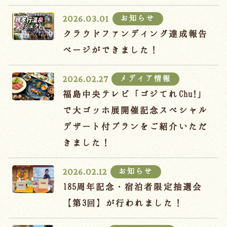
宿泊約款
お知らせ
2026.03.01
オンラインショップ
クラウドファンディング達成報告
吉川屋×温泉むすめ
ページができました！
メディア情報
2026.02.27
Follow us
福島中央テレビ「ゴジてれChu!」
で大ゴッホ展開催記念スペシャル
デザート付プランをご紹介いただ
024-542-2226
きました！
Tel.
/ 9:00~18:00
お知らせ
2026.02.12
Language
185周年記念・宿泊者限定抽選会
【第3回】が行われました！