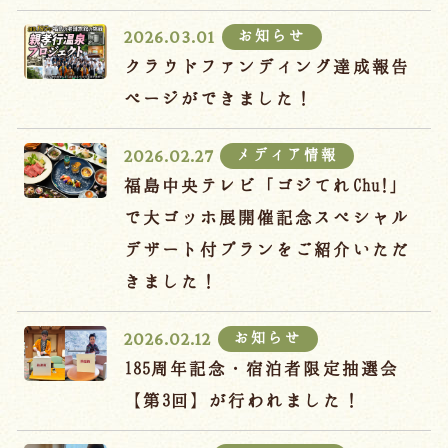
宿泊約款
お知らせ
2026.03.01
オンラインショップ
クラウドファンディング達成報告
吉川屋×温泉むすめ
ページができました！
メディア情報
2026.02.27
Follow us
福島中央テレビ「ゴジてれChu!」
で大ゴッホ展開催記念スペシャル
デザート付プランをご紹介いただ
024-542-2226
きました！
Tel.
/ 9:00~18:00
お知らせ
2026.02.12
Language
185周年記念・宿泊者限定抽選会
【第3回】が行われました！