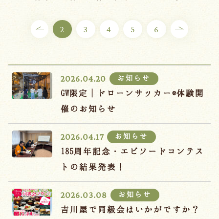
ご宿泊プラン
2
3
4
5
6
お部屋からプランを選ぶ
空室カレンダーから選ぶ
お知らせ
2026.04.20
GW限定｜ドローンサッカー®体験開
催のお知らせ
会議・団体
吉川屋で過ごす特別な日
お知らせ
2026.04.17
お知らせ
よくあるご質問
185周年記念・エピソードコンテス
お問い合わせ
トの結果発表！
予約確認・変更・キャンセル
お知らせ
2026.03.08
キャンセルポリシー
吉川屋で同級会はいかがですか？