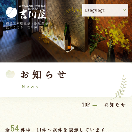
Language
福島・穴原温泉（飯坂温泉）
吉川屋のコロナウイルス感染症対策について
!
匠のこころ 吉川屋 - お知ら
せ
TOP
吉川屋について
温泉
客室
お知らせ
料理
過ごし方
館内
交通のご案内
News
日帰り温泉
TOP
お知らせ
会議・団体
54
全
件中 11件～20件を表示しています。