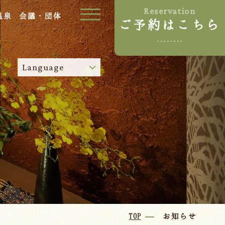
Reservation
温泉
会議・団体
ご予約はこちら
ご宿泊プラン
Language
お部屋からプランを選ぶ
空室カレンダーから選ぶ
024-542-2226
Tel.
/
9:00~18:00
Language
TOP
お知らせ