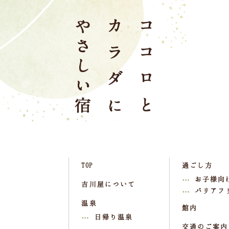
TOP
過ごし方
お子様向
吉川屋について
バリアフ
温泉
館内
日帰り温泉
交通のご案内