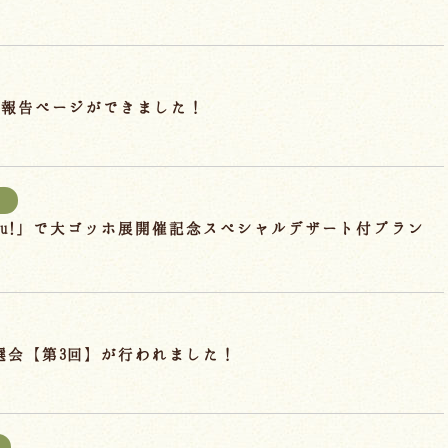
成報告ページができました！
報
hu!」で大ゴッホ展開催記念スペシャルデザート付プラン
抽選会【第3回】が行われました！