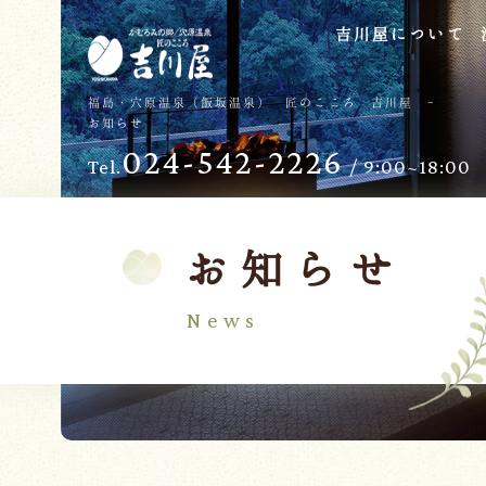
吉川屋について
TOP
過ごし方
福島・穴原温泉（飯坂温泉） 匠のこころ 吉川屋 -
お知らせ
吉川屋について
お子様向けサービス
024-542-2226
Tel.
/ 9:00~18:00
温泉
バリアフリー
館内
日帰り温泉
客室
交通のご案内
お知らせ
料理
会議・団体
News
せせらぎの杜
吉川屋で過ごす特別な日
ダイニング燈花
お知らせ
Follow us