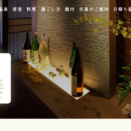
温泉
客室
料理
過ごし方
館内
交通のご案内
日帰り
よくあるご質問
お問い合わせ
ご宿泊予約
予約確認・変更・キャンセル
キャンセルポリシー
宿泊約款
オンラインショップ
吉川屋×温泉むすめ