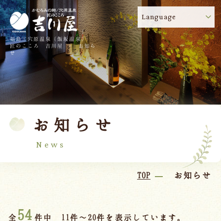
Language
福島・穴原温泉（飯坂温泉）
吉川屋のコロナウイルス感染症対策について
!
匠のこころ 吉川屋 - お知ら
せ
TOP
吉川屋について
温泉
客室
お知らせ
料理
過ごし方
館内
交通のご案内
News
日帰り温泉
TOP
お知らせ
会議・団体
54
全
件中 11件～20件を表示しています。