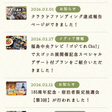
宿泊約款
お知らせ
2026.03.01
オンラインショップ
クラウドファンディング達成報告
吉川屋×温泉むすめ
ページができました！
メディア情報
2026.02.27
Follow us
福島中央テレビ「ゴジてれChu!」
で大ゴッホ展開催記念スペシャル
デザート付プランをご紹介いただ
024-542-2226
きました！
Tel.
/ 9:00~18:00
お知らせ
2026.02.12
Language
185周年記念・宿泊者限定抽選会
【第3回】が行われました！