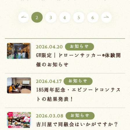
ご宿泊プラン
2
3
4
5
6
お部屋からプランを選ぶ
空室カレンダーから選ぶ
お知らせ
2026.04.20
GW限定｜ドローンサッカー®体験開
催のお知らせ
会議・団体
吉川屋で過ごす特別な日
お知らせ
2026.04.17
お知らせ
よくあるご質問
185周年記念・エピソードコンテス
お問い合わせ
トの結果発表！
予約確認・変更・キャンセル
お知らせ
2026.03.08
キャンセルポリシー
吉川屋で同級会はいかがですか？