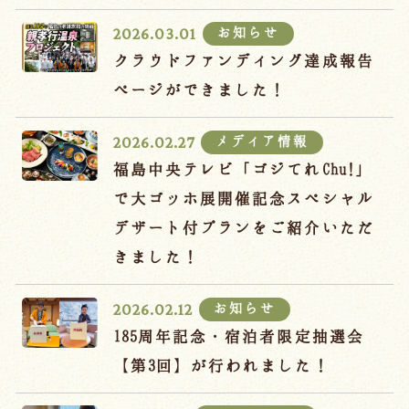
宿泊約款
お知らせ
2026.03.01
オンラインショップ
クラウドファンディング達成報告
吉川屋×温泉むすめ
ページができました！
メディア情報
2026.02.27
Follow us
福島中央テレビ「ゴジてれChu!」
で大ゴッホ展開催記念スペシャル
デザート付プランをご紹介いただ
024-542-2226
きました！
Tel.
/ 9:00~18:00
お知らせ
2026.02.12
Language
185周年記念・宿泊者限定抽選会
【第3回】が行われました！