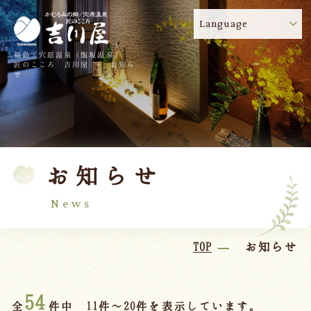
Language
福島・穴原温泉（飯坂温泉）
吉川屋のコロナウイルス感染症対策について
!
匠のこころ 吉川屋 - お知ら
せ
TOP
吉川屋について
温泉
客室
お知らせ
料理
過ごし方
館内
交通のご案内
News
日帰り温泉
TOP
お知らせ
会議・団体
54
全
件中 11件～20件を表示しています。