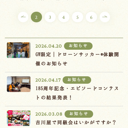
ご宿泊プラン
2
3
4
5
6
お部屋からプランを選ぶ
空室カレンダーから選ぶ
お知らせ
2026.04.20
GW限定｜ドローンサッカー®体験開
催のお知らせ
会議・団体
吉川屋で過ごす特別な日
お知らせ
2026.04.17
お知らせ
よくあるご質問
185周年記念・エピソードコンテス
お問い合わせ
トの結果発表！
予約確認・変更・キャンセル
お知らせ
2026.03.08
キャンセルポリシー
吉川屋で同級会はいかがですか？