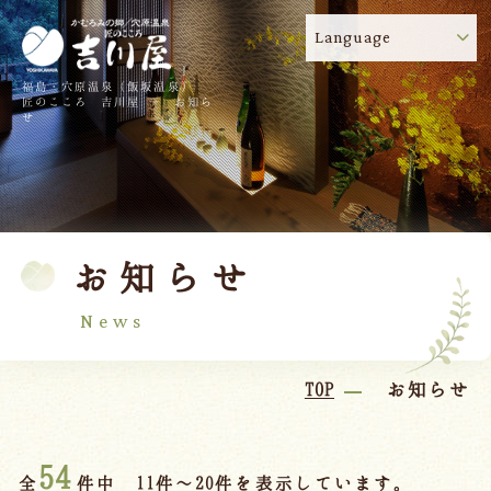
Language
福島・穴原温泉（飯坂温泉）
吉川屋のコロナウイルス感染症対策について
!
匠のこころ 吉川屋 - お知ら
せ
TOP
吉川屋について
温泉
客室
お知らせ
料理
過ごし方
館内
交通のご案内
News
日帰り温泉
TOP
お知らせ
会議・団体
54
全
件中 11件～20件を表示しています。