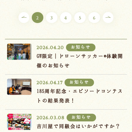
ご宿泊プラン
2
3
4
5
6
お部屋からプランを選ぶ
空室カレンダーから選ぶ
お知らせ
2026.04.20
GW限定｜ドローンサッカー®体験開
催のお知らせ
会議・団体
吉川屋で過ごす特別な日
お知らせ
2026.04.17
お知らせ
よくあるご質問
185周年記念・エピソードコンテス
お問い合わせ
トの結果発表！
予約確認・変更・キャンセル
お知らせ
2026.03.08
キャンセルポリシー
吉川屋で同級会はいかがですか？