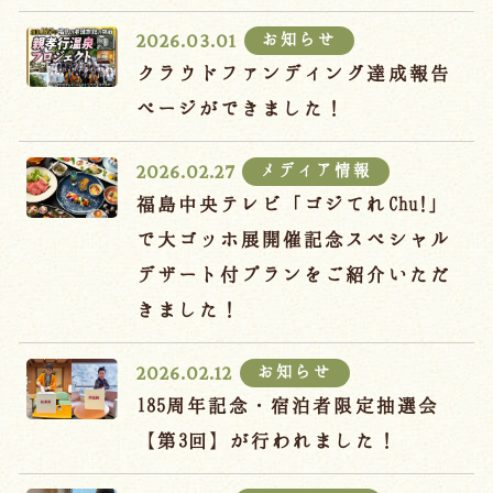
宿泊約款
お知らせ
2026.03.01
オンラインショップ
クラウドファンディング達成報告
吉川屋×温泉むすめ
ページができました！
メディア情報
2026.02.27
Follow us
福島中央テレビ「ゴジてれChu!」
で大ゴッホ展開催記念スペシャル
デザート付プランをご紹介いただ
024-542-2226
きました！
Tel.
/ 9:00~18:00
お知らせ
2026.02.12
Language
185周年記念・宿泊者限定抽選会
【第3回】が行われました！