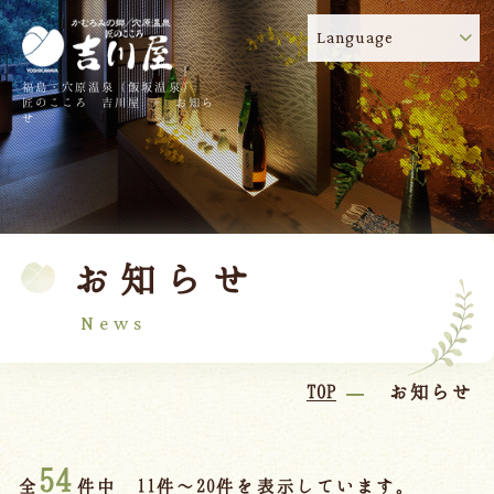
Language
福島・穴原温泉（飯坂温泉）
吉川屋のコロナウイルス感染症対策について
!
匠のこころ 吉川屋 - お知ら
せ
TOP
吉川屋について
温泉
客室
お知らせ
料理
過ごし方
館内
交通のご案内
News
日帰り温泉
TOP
お知らせ
会議・団体
54
全
件中 11件～20件を表示しています。