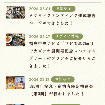
宿泊約款
お知らせ
2026.03.01
オンラインショップ
クラウドファンディング達成報告
吉川屋×温泉むすめ
ページができました！
メディア情報
2026.02.27
Follow us
福島中央テレビ「ゴジてれChu!」
で大ゴッホ展開催記念スペシャル
デザート付プランをご紹介いただ
024-542-2226
きました！
Tel.
/ 9:00~18:00
お知らせ
2026.02.12
Language
185周年記念・宿泊者限定抽選会
【第3回】が行われました！