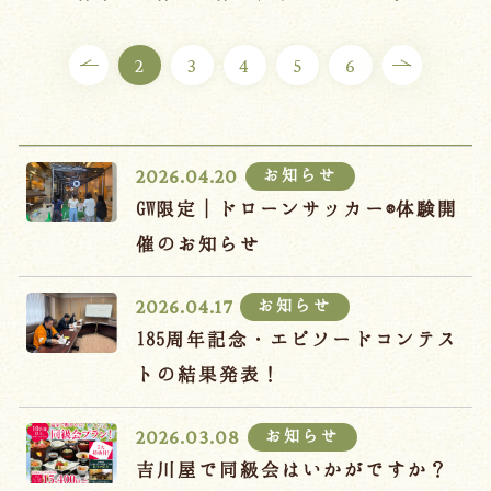
ご宿泊プラン
2
3
4
5
6
お部屋からプランを選ぶ
空室カレンダーから選ぶ
お知らせ
2026.04.20
GW限定｜ドローンサッカー®体験開
催のお知らせ
会議・団体
吉川屋で過ごす特別な日
お知らせ
2026.04.17
お知らせ
よくあるご質問
185周年記念・エピソードコンテス
お問い合わせ
トの結果発表！
予約確認・変更・キャンセル
お知らせ
2026.03.08
キャンセルポリシー
吉川屋で同級会はいかがですか？