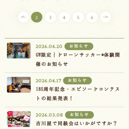
ご宿泊プラン
2
3
4
5
6
お部屋からプランを選ぶ
空室カレンダーから選ぶ
お知らせ
2026.04.20
GW限定｜ドローンサッカー®体験開
催のお知らせ
会議・団体
吉川屋で過ごす特別な日
お知らせ
2026.04.17
お知らせ
よくあるご質問
185周年記念・エピソードコンテス
お問い合わせ
トの結果発表！
予約確認・変更・キャンセル
お知らせ
2026.03.08
キャンセルポリシー
吉川屋で同級会はいかがですか？