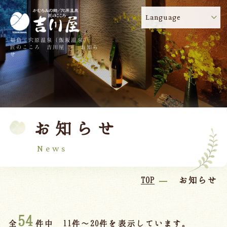
Language
福島・穴原温泉（飯坂温泉）
吉川屋のコロナウイルス感染症対策について
!
匠のこころ 吉川屋 - お知ら
せ
TOP
吉川屋について
温泉
客室
お知らせ
料理
過ごし方
館内
交通のご案内
News
日帰り温泉
TOP
お知らせ
会議・団体
54
全
件中 11件～20件を表示しています。