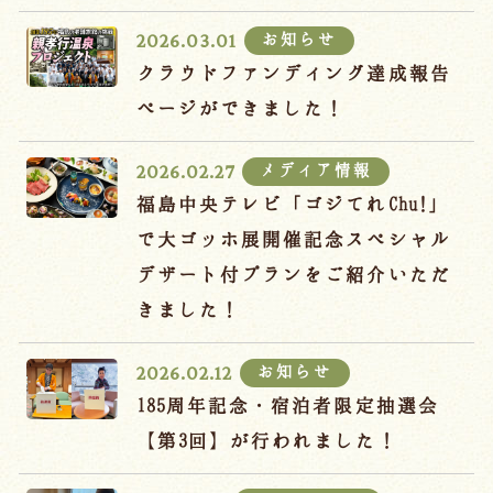
宿泊約款
お知らせ
2026.03.01
オンラインショップ
クラウドファンディング達成報告
吉川屋×温泉むすめ
ページができました！
メディア情報
2026.02.27
Follow us
福島中央テレビ「ゴジてれChu!」
で大ゴッホ展開催記念スペシャル
デザート付プランをご紹介いただ
024-542-2226
きました！
Tel.
/ 9:00~18:00
お知らせ
2026.02.12
Language
185周年記念・宿泊者限定抽選会
【第3回】が行われました！