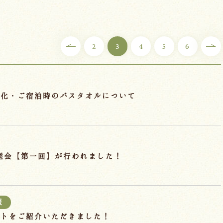
2
3
4
5
6
料化・ご宿泊時のバスタオルについて
抽選会【第一回】が行われました！
報
ントをご紹介いただきました！