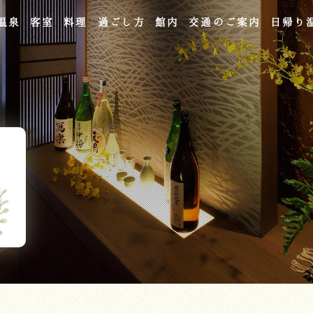
温泉
客室
料理
過ごし方
館内
交通のご案内
日帰り
よくあるご質問
お問い合わせ
ご宿泊予約
予約確認・変更・キャンセル
キャンセルポリシー
宿泊約款
オンラインショップ
吉川屋×温泉むすめ