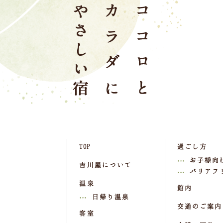
TOP
過ごし方
お子様向
吉川屋について
バリアフ
温泉
館内
日帰り温泉
交通のご案内
客室