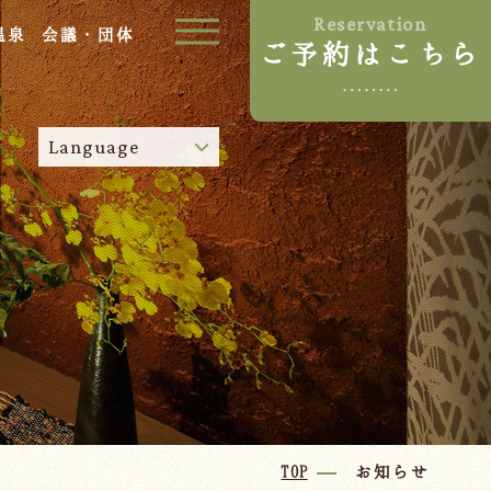
Reservation
温泉
会議・団体
ご予約はこちら
ご宿泊プラン
Language
お部屋からプランを選ぶ
空室カレンダーから選ぶ
024-542-2226
Tel.
/
9:00~18:00
Language
TOP
お知らせ