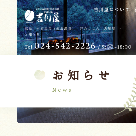
吉川屋について
TOP
過ごし方
福島・穴原温泉（飯坂温泉） 匠のこころ 吉川屋 -
お知らせ
吉川屋について
お子様向けサービス
024-542-2226
Tel.
/ 9:00~18:00
温泉
バリアフリー
館内
日帰り温泉
客室
交通のご案内
お知らせ
料理
会議・団体
News
せせらぎの杜
吉川屋で過ごす特別な日
ダイニング燈花
お知らせ
Follow us