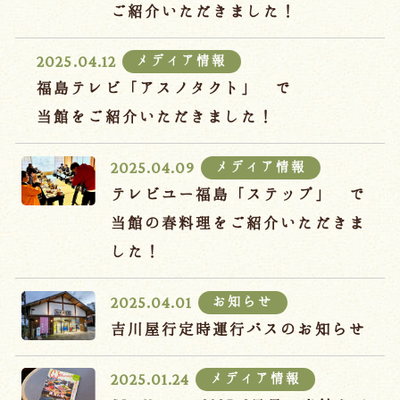
宿泊約款
ご紹介いただきました！
オンラインショップ
メディア情報
2025.04.12
吉川屋×温泉むすめ
福島テレビ「アスノタクト」 で
当館をご紹介いただきました！
Follow us
メディア情報
2025.04.09
テレビユー福島「ステップ」 で
当館の春料理をご紹介いただきま
024-542-2226
した！
Tel.
/ 9:00~18:00
お知らせ
2025.04.01
Language
吉川屋行定時運行バスのお知らせ
メディア情報
2025.01.24