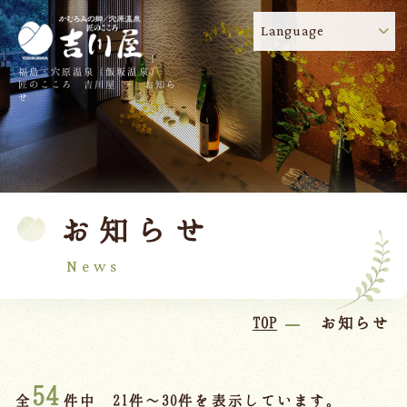
Language
福島・穴原温泉（飯坂温泉）
吉川屋のコロナウイルス感染症対策について
!
匠のこころ 吉川屋 - お知ら
せ
TOP
吉川屋について
温泉
客室
お知らせ
料理
過ごし方
館内
交通のご案内
News
日帰り温泉
TOP
お知らせ
会議・団体
54
全
件中 21件～30件を表示しています。