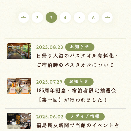
ご宿泊プラン
2
3
4
5
6
お部屋からプランを選ぶ
空室カレンダーから選ぶ
お知らせ
2025.08.23
日帰り入浴のバスタオル有料化・
ご宿泊時のバスタオルについて
会議・団体
吉川屋で過ごす特別な日
お知らせ
2025.07.29
お知らせ
よくあるご質問
185周年記念・宿泊者限定抽選会
お問い合わせ
【第一回】が行われました！
予約確認・変更・キャンセル
メディア情報
2025.06.02
キャンセルポリシー
福島民友新聞で当館のイベントを