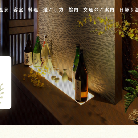
温泉
客室
料理
過ごし方
館内
交通のご案内
日帰り
よくあるご質問
お問い合わせ
ご宿泊予約
予約確認・変更・キャンセル
キャンセルポリシー
宿泊約款
オンラインショップ
吉川屋×温泉むすめ