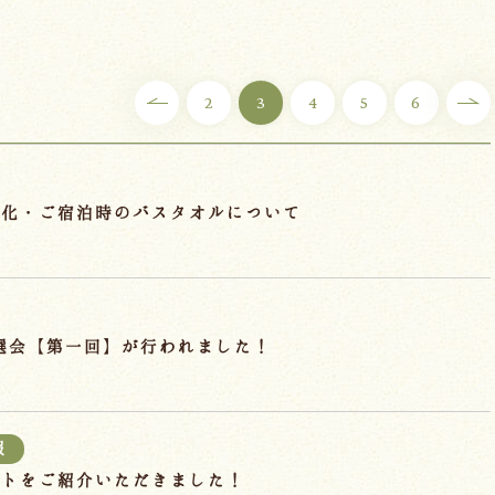
2
3
4
5
6
料化・ご宿泊時のバスタオルについて
抽選会【第一回】が行われました！
報
ントをご紹介いただきました！