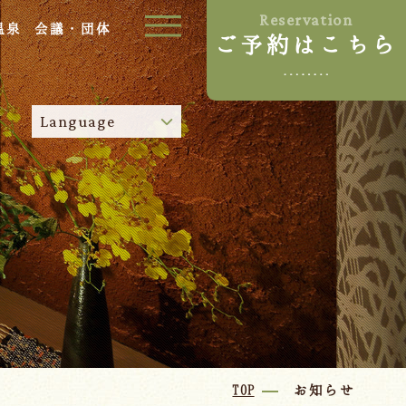
Reservation
温泉
会議・団体
ご予約はこちら
ご宿泊プラン
Language
お部屋からプランを選ぶ
空室カレンダーから選ぶ
024-542-2226
Tel.
/
9:00~18:00
Language
TOP
お知らせ