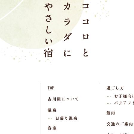
TOP
過ごし方
お子様向
吉川屋について
バリアフ
温泉
館内
日帰り温泉
交通のご案内
客室