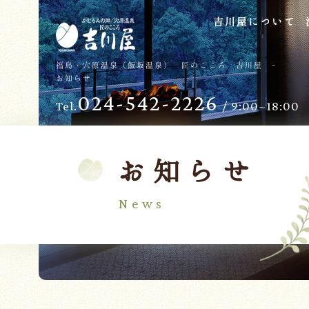
吉川屋について
TOP
過ごし方
福島・穴原温泉（飯坂温泉） 匠のこころ 吉川屋 -
お知らせ
吉川屋について
お子様向けサービス
024-542-2226
Tel.
/ 9:00~18:00
温泉
バリアフリー
館内
日帰り温泉
客室
交通のご案内
お知らせ
料理
会議・団体
News
せせらぎの杜
吉川屋で過ごす特別な日
ダイニング燈花
お知らせ
Follow us