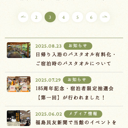
ご宿泊プラン
2
3
4
5
6
お部屋からプランを選ぶ
空室カレンダーから選ぶ
お知らせ
2025.08.23
日帰り入浴のバスタオル有料化・
ご宿泊時のバスタオルについて
会議・団体
吉川屋で過ごす特別な日
お知らせ
2025.07.29
お知らせ
よくあるご質問
185周年記念・宿泊者限定抽選会
お問い合わせ
【第一回】が行われました！
予約確認・変更・キャンセル
メディア情報
2025.06.02
キャンセルポリシー
福島民友新聞で当館のイベントを