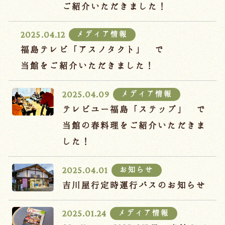
宿泊約款
ご紹介いただきました！
オンラインショップ
メディア情報
2025.04.12
吉川屋×温泉むすめ
福島テレビ「アスノタクト」 で
当館をご紹介いただきました！
Follow us
メディア情報
2025.04.09
テレビユー福島「ステップ」 で
当館の春料理をご紹介いただきま
024-542-2226
した！
Tel.
/ 9:00~18:00
お知らせ
2025.04.01
Language
吉川屋行定時運行バスのお知らせ
メディア情報
2025.01.24