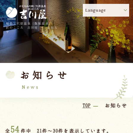
Language
福島・穴原温泉（飯坂温泉）
吉川屋のコロナウイルス感染症対策について
!
匠のこころ 吉川屋 - お知ら
せ
TOP
吉川屋について
温泉
客室
お知らせ
料理
過ごし方
館内
交通のご案内
News
日帰り温泉
TOP
お知らせ
会議・団体
54
全
件中 21件～30件を表示しています。