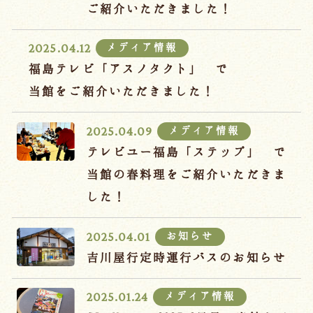
宿泊約款
ご紹介いただきました！
オンラインショップ
メディア情報
2025.04.12
吉川屋×温泉むすめ
福島テレビ「アスノタクト」 で
当館をご紹介いただきました！
Follow us
メディア情報
2025.04.09
テレビユー福島「ステップ」 で
当館の春料理をご紹介いただきま
024-542-2226
した！
Tel.
/ 9:00~18:00
お知らせ
2025.04.01
Language
吉川屋行定時運行バスのお知らせ
メディア情報
2025.01.24