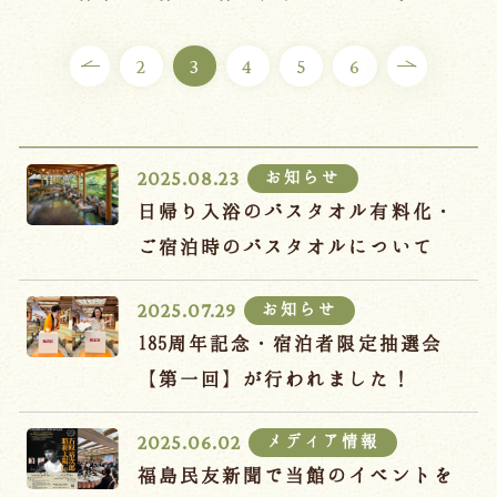
ご宿泊プラン
2
3
4
5
6
お部屋からプランを選ぶ
空室カレンダーから選ぶ
お知らせ
2025.08.23
日帰り入浴のバスタオル有料化・
ご宿泊時のバスタオルについて
会議・団体
吉川屋で過ごす特別な日
お知らせ
2025.07.29
お知らせ
よくあるご質問
185周年記念・宿泊者限定抽選会
お問い合わせ
【第一回】が行われました！
予約確認・変更・キャンセル
メディア情報
2025.06.02
キャンセルポリシー
福島民友新聞で当館のイベントを