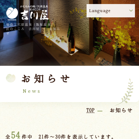
Language
福島・穴原温泉（飯坂温泉）
吉川屋のコロナウイルス感染症対策について
!
匠のこころ 吉川屋 - お知ら
せ
TOP
吉川屋について
温泉
客室
お知らせ
料理
過ごし方
館内
交通のご案内
News
日帰り温泉
TOP
お知らせ
会議・団体
54
全
件中 21件～30件を表示しています。