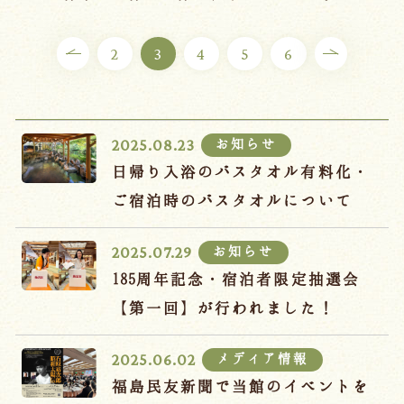
ご宿泊プラン
2
3
4
5
6
お部屋からプランを選ぶ
空室カレンダーから選ぶ
お知らせ
2025.08.23
日帰り入浴のバスタオル有料化・
ご宿泊時のバスタオルについて
会議・団体
吉川屋で過ごす特別な日
お知らせ
2025.07.29
お知らせ
よくあるご質問
185周年記念・宿泊者限定抽選会
お問い合わせ
【第一回】が行われました！
予約確認・変更・キャンセル
メディア情報
2025.06.02
キャンセルポリシー
福島民友新聞で当館のイベントを