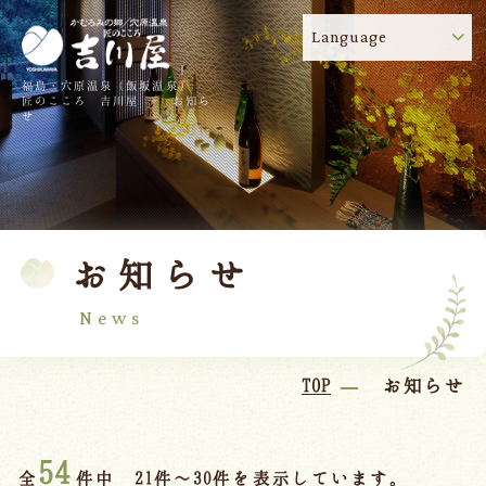
Language
福島・穴原温泉（飯坂温泉）
吉川屋のコロナウイルス感染症対策について
!
匠のこころ 吉川屋 - お知ら
せ
TOP
吉川屋について
温泉
客室
お知らせ
料理
過ごし方
館内
交通のご案内
News
日帰り温泉
TOP
お知らせ
会議・団体
54
全
件中 21件～30件を表示しています。