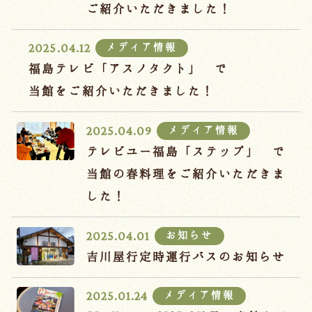
宿泊約款
ご紹介いただきました！
オンラインショップ
メディア情報
2025.04.12
吉川屋×温泉むすめ
福島テレビ「アスノタクト」 で
当館をご紹介いただきました！
Follow us
メディア情報
2025.04.09
テレビユー福島「ステップ」 で
当館の春料理をご紹介いただきま
024-542-2226
した！
Tel.
/ 9:00~18:00
お知らせ
2025.04.01
Language
吉川屋行定時運行バスのお知らせ
メディア情報
2025.01.24