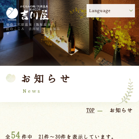
Language
福島・穴原温泉（飯坂温泉）
吉川屋のコロナウイルス感染症対策について
!
匠のこころ 吉川屋 - お知ら
せ
TOP
吉川屋について
温泉
客室
お知らせ
料理
過ごし方
館内
交通のご案内
News
日帰り温泉
TOP
お知らせ
会議・団体
54
全
件中 21件～30件を表示しています。