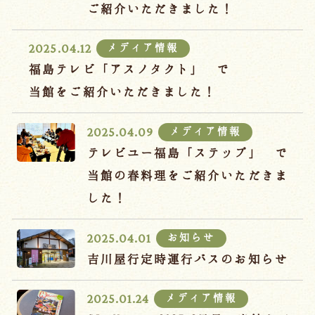
宿泊約款
ご紹介いただきました！
オンラインショップ
メディア情報
2025.04.12
吉川屋×温泉むすめ
福島テレビ「アスノタクト」 で
当館をご紹介いただきました！
Follow us
メディア情報
2025.04.09
テレビユー福島「ステップ」 で
当館の春料理をご紹介いただきま
024-542-2226
した！
Tel.
/ 9:00~18:00
お知らせ
2025.04.01
Language
吉川屋行定時運行バスのお知らせ
メディア情報
2025.01.24