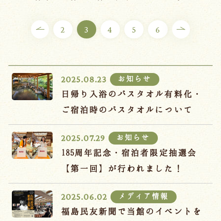
ご宿泊プラン
2
3
4
5
6
お部屋からプランを選ぶ
空室カレンダーから選ぶ
お知らせ
2025.08.23
日帰り入浴のバスタオル有料化・
ご宿泊時のバスタオルについて
会議・団体
吉川屋で過ごす特別な日
お知らせ
2025.07.29
お知らせ
よくあるご質問
185周年記念・宿泊者限定抽選会
お問い合わせ
【第一回】が行われました！
予約確認・変更・キャンセル
メディア情報
2025.06.02
キャンセルポリシー
福島民友新聞で当館のイベントを