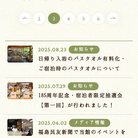
ご宿泊プラン
2
3
4
5
6
お部屋からプランを選ぶ
空室カレンダーから選ぶ
お知らせ
2025.08.23
日帰り入浴のバスタオル有料化・
ご宿泊時のバスタオルについて
会議・団体
吉川屋で過ごす特別な日
お知らせ
2025.07.29
お知らせ
よくあるご質問
185周年記念・宿泊者限定抽選会
お問い合わせ
【第一回】が行われました！
予約確認・変更・キャンセル
メディア情報
2025.06.02
キャンセルポリシー
福島民友新聞で当館のイベントを