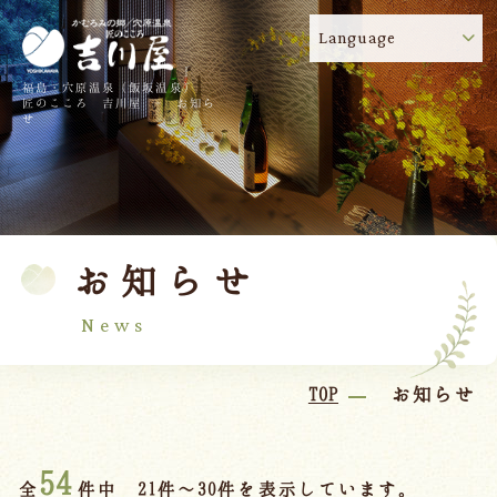
Language
福島・穴原温泉（飯坂温泉）
吉川屋のコロナウイルス感染症対策について
!
匠のこころ 吉川屋 - お知ら
せ
TOP
吉川屋について
温泉
客室
お知らせ
料理
過ごし方
館内
交通のご案内
News
日帰り温泉
TOP
お知らせ
会議・団体
54
全
件中 21件～30件を表示しています。