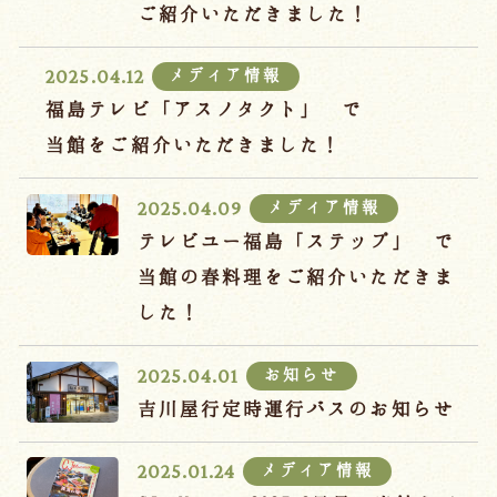
宿泊約款
ご紹介いただきました！
オンラインショップ
メディア情報
2025.04.12
吉川屋×温泉むすめ
福島テレビ「アスノタクト」 で
当館をご紹介いただきました！
Follow us
メディア情報
2025.04.09
テレビユー福島「ステップ」 で
当館の春料理をご紹介いただきま
024-542-2226
した！
Tel.
/ 9:00~18:00
お知らせ
2025.04.01
Language
吉川屋行定時運行バスのお知らせ
メディア情報
2025.01.24