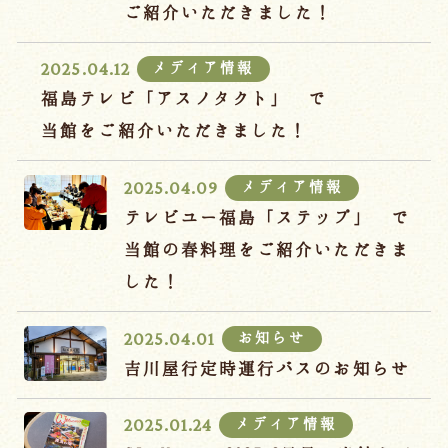
宿泊約款
ご紹介いただきました！
オンラインショップ
メディア情報
2025.04.12
吉川屋×温泉むすめ
福島テレビ「アスノタクト」 で
当館をご紹介いただきました！
Follow us
メディア情報
2025.04.09
テレビユー福島「ステップ」 で
当館の春料理をご紹介いただきま
024-542-2226
した！
Tel.
/ 9:00~18:00
お知らせ
2025.04.01
Language
吉川屋行定時運行バスのお知らせ
メディア情報
2025.01.24