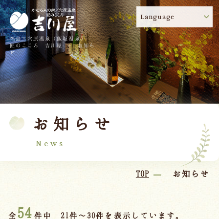
Language
福島・穴原温泉（飯坂温泉）
吉川屋のコロナウイルス感染症対策について
!
匠のこころ 吉川屋 - お知ら
せ
TOP
吉川屋について
温泉
客室
お知らせ
料理
過ごし方
館内
交通のご案内
News
日帰り温泉
TOP
お知らせ
会議・団体
54
全
件中 21件～30件を表示しています。