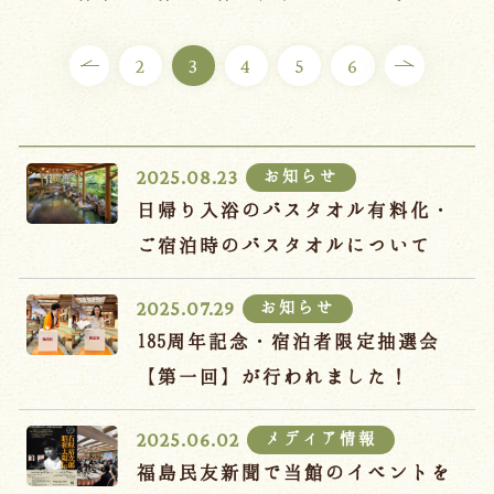
ご宿泊プラン
2
3
4
5
6
お部屋からプランを選ぶ
空室カレンダーから選ぶ
お知らせ
2025.08.23
日帰り入浴のバスタオル有料化・
ご宿泊時のバスタオルについて
会議・団体
吉川屋で過ごす特別な日
お知らせ
2025.07.29
お知らせ
よくあるご質問
185周年記念・宿泊者限定抽選会
お問い合わせ
【第一回】が行われました！
予約確認・変更・キャンセル
メディア情報
2025.06.02
キャンセルポリシー
福島民友新聞で当館のイベントを