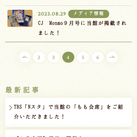
メディア情報
2023.08.29
CJ Monmo９月号に当館が掲載され
ました！
2
3
4
5
6
最新記事
TBS「Nスタ」で当館の「もも会席」をご紹
介いただきました！