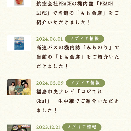
宿泊約款
航空会社PEACHの機内誌「PEACH
LIVE」で当館の「もも会席」をご
オンラインショップ
紹介いただきました！
吉川屋×温泉むすめ
メディア情報
2024.06.01
高速バスの機内誌「みちのり」で
Follow us
当館の「もも会席」をご紹介いた
だきました！
024-542-2226
メディア情報
2024.05.09
Tel.
/ 9:00~18:00
福島中央テレビ「ゴジてれ
Chu!」 生中継でご紹介いただき
Language
ました！
メディア情報
2023.12.21