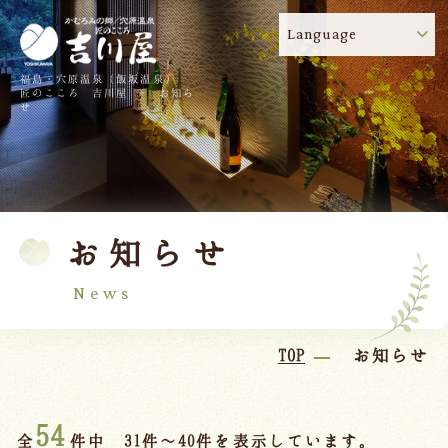
Language
福島・穴原温泉（飯坂温泉）
吉川屋のコロナウイルス感染症対策について
!
匠のこころ 吉川屋 - お知ら
せ
TOP
吉川屋について
温泉
客室
お知らせ
料理
過ごし方
館内
交通のご案内
News
日帰り温泉
TOP
お知らせ
会議・団体
54
全
件中 31件～40件を表示しています。