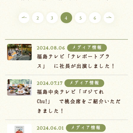
ご宿泊プラン
2
3
4
5
6
お部屋からプランを選ぶ
空室カレンダーから選ぶ
メディア情報
2024.08.06
福島テレビ「テレポートプラ
ス」 に社長が出演しました！
会議・団体
吉川屋で過ごす特別な日
メディア情報
2024.07.17
お知らせ
よくあるご質問
福島中央テレビ「ゴジてれ
お問い合わせ
Chu!」 で桃会席をご紹介いただ
きました！
予約確認・変更・キャンセル
キャンセルポリシー
メディア情報
2024.06.01