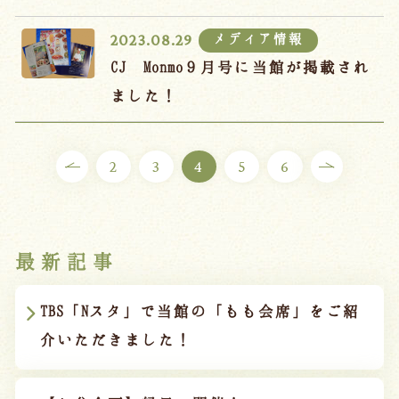
メディア情報
2023.08.29
CJ Monmo９月号に当館が掲載され
ました！
2
3
4
5
6
最新記事
TBS「Nスタ」で当館の「もも会席」をご紹
介いただきました！