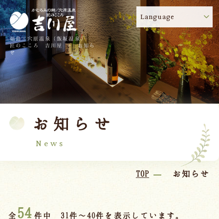
Language
福島・穴原温泉（飯坂温泉）
吉川屋のコロナウイルス感染症対策について
!
匠のこころ 吉川屋 - お知ら
せ
TOP
吉川屋について
温泉
客室
お知らせ
料理
過ごし方
館内
交通のご案内
News
日帰り温泉
TOP
お知らせ
会議・団体
54
全
件中 31件～40件を表示しています。