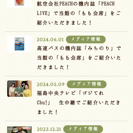
宿泊約款
航空会社PEACHの機内誌「PEACH
LIVE」で当館の「もも会席」をご
オンラインショップ
紹介いただきました！
吉川屋×温泉むすめ
メディア情報
2024.06.01
高速バスの機内誌「みちのり」で
Follow us
当館の「もも会席」をご紹介いた
だきました！
024-542-2226
メディア情報
2024.05.09
Tel.
/ 9:00~18:00
福島中央テレビ「ゴジてれ
Chu!」 生中継でご紹介いただき
Language
ました！
メディア情報
2023.12.21