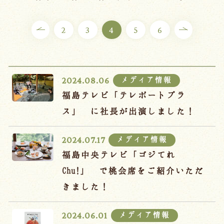
ご宿泊プラン
2
3
4
5
6
お部屋からプランを選ぶ
空室カレンダーから選ぶ
メディア情報
2024.08.06
福島テレビ「テレポートプラ
ス」 に社長が出演しました！
会議・団体
吉川屋で過ごす特別な日
メディア情報
2024.07.17
お知らせ
よくあるご質問
福島中央テレビ「ゴジてれ
お問い合わせ
Chu!」 で桃会席をご紹介いただ
きました！
予約確認・変更・キャンセル
キャンセルポリシー
メディア情報
2024.06.01