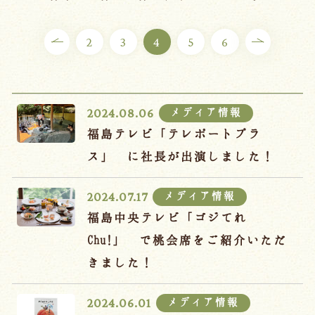
ご宿泊プラン
2
3
4
5
6
お部屋からプランを選ぶ
空室カレンダーから選ぶ
メディア情報
2024.08.06
福島テレビ「テレポートプラ
ス」 に社長が出演しました！
会議・団体
吉川屋で過ごす特別な日
メディア情報
2024.07.17
お知らせ
よくあるご質問
福島中央テレビ「ゴジてれ
お問い合わせ
Chu!」 で桃会席をご紹介いただ
きました！
予約確認・変更・キャンセル
キャンセルポリシー
メディア情報
2024.06.01