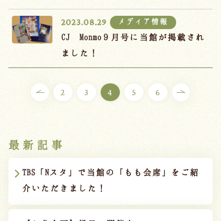
メディア情報
2023.08.29
CJ Monmo９月号に当館が掲載され
ました！
2
3
4
5
6
最新記事
TBS「Nスタ」で当館の「もも会席」をご紹
介いただきました！