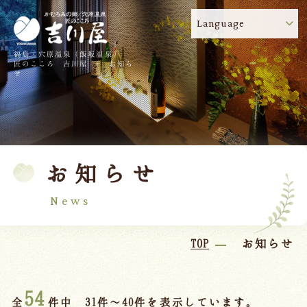
Language
福島・穴原温泉（飯坂温泉）
吉川屋のコロナウイルス感染症対策について
!
匠のこころ 吉川屋 - お知ら
せ
TOP
吉川屋について
温泉
客室
お知らせ
料理
過ごし方
館内
交通のご案内
News
日帰り温泉
TOP
お知らせ
会議・団体
54
全
件中 31件～40件を表示しています。