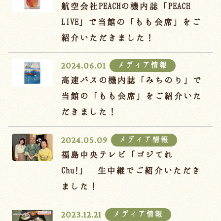
宿泊約款
航空会社PEACHの機内誌「PEACH
LIVE」で当館の「もも会席」をご
オンラインショップ
紹介いただきました！
吉川屋×温泉むすめ
メディア情報
2024.06.01
高速バスの機内誌「みちのり」で
Follow us
当館の「もも会席」をご紹介いた
だきました！
024-542-2226
メディア情報
2024.05.09
Tel.
/ 9:00~18:00
福島中央テレビ「ゴジてれ
Chu!」 生中継でご紹介いただき
Language
ました！
メディア情報
2023.12.21