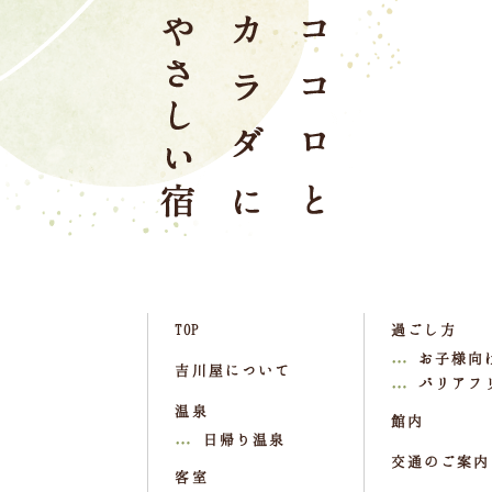
TOP
過ごし方
お子様向
吉川屋について
バリアフ
温泉
館内
日帰り温泉
交通のご案内
客室