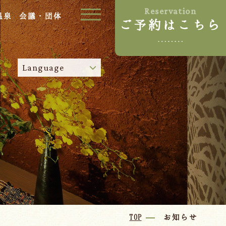
Reservation
温泉
会議・団体
ご予約はこちら
ご宿泊プラン
Language
お部屋からプランを選ぶ
空室カレンダーから選ぶ
024-542-2226
Tel.
/
9:00~18:00
Language
TOP
お知らせ