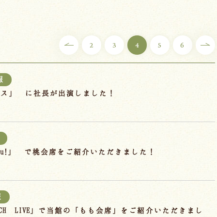
2
3
4
5
6
報
ラス」 に社長が出演しました！
hu!」 で桃会席をご紹介いただきました！
報
EACH LIVE」で当館の「もも会席」をご紹介いただきまし