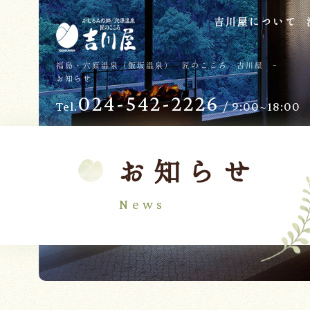
吉川屋について
TOP
過ごし方
福島・穴原温泉（飯坂温泉） 匠のこころ 吉川屋 -
お知らせ
吉川屋について
お子様向けサービス
024-542-2226
Tel.
/ 9:00~18:00
温泉
バリアフリー
館内
日帰り温泉
客室
交通のご案内
お知らせ
料理
会議・団体
News
せせらぎの杜
吉川屋で過ごす特別な日
ダイニング燈花
お知らせ
Follow us