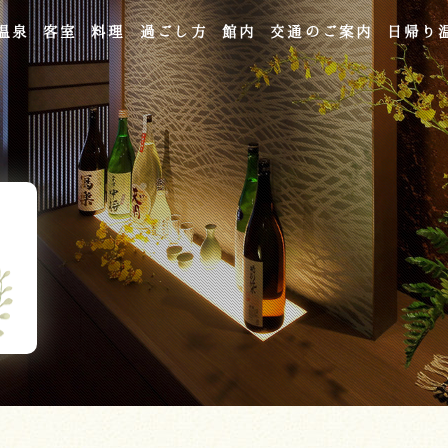
温泉
客室
料理
過ごし方
館内
交通のご案内
日帰り
よくあるご質問
お問い合わせ
ご宿泊予約
予約確認・変更・キャンセル
キャンセルポリシー
宿泊約款
オンラインショップ
吉川屋×温泉むすめ