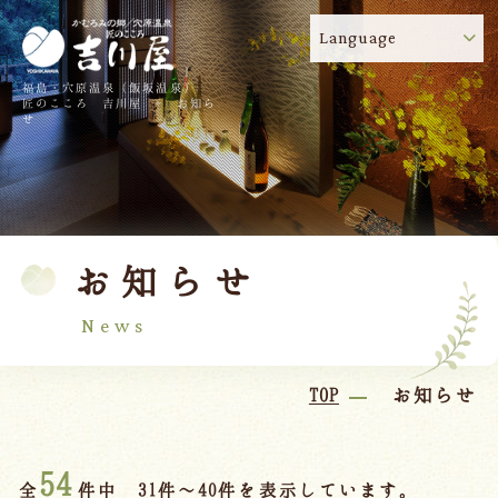
Language
福島・穴原温泉（飯坂温泉）
吉川屋のコロナウイルス感染症対策について
!
匠のこころ 吉川屋 - お知ら
せ
TOP
吉川屋について
温泉
客室
お知らせ
料理
過ごし方
館内
交通のご案内
News
日帰り温泉
TOP
お知らせ
会議・団体
54
全
件中 31件～40件を表示しています。