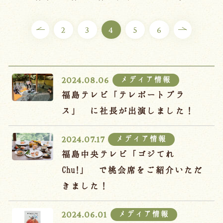
ご宿泊プラン
2
3
4
5
6
お部屋からプランを選ぶ
空室カレンダーから選ぶ
メディア情報
2024.08.06
福島テレビ「テレポートプラ
ス」 に社長が出演しました！
会議・団体
吉川屋で過ごす特別な日
メディア情報
2024.07.17
お知らせ
よくあるご質問
福島中央テレビ「ゴジてれ
お問い合わせ
Chu!」 で桃会席をご紹介いただ
きました！
予約確認・変更・キャンセル
キャンセルポリシー
メディア情報
2024.06.01