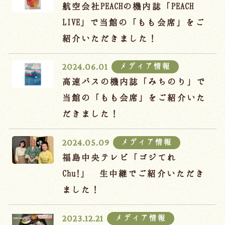
宿泊約款
航空会社PEACHの機内誌「PEACH
LIVE」で当館の「もも会席」をご
オンラインショップ
紹介いただきました！
吉川屋×温泉むすめ
メディア情報
2024.06.01
高速バスの機内誌「みちのり」で
Follow us
当館の「もも会席」をご紹介いた
だきました！
024-542-2226
メディア情報
2024.05.09
Tel.
/ 9:00~18:00
福島中央テレビ「ゴジてれ
Chu!」 生中継でご紹介いただき
Language
ました！
メディア情報
2023.12.21