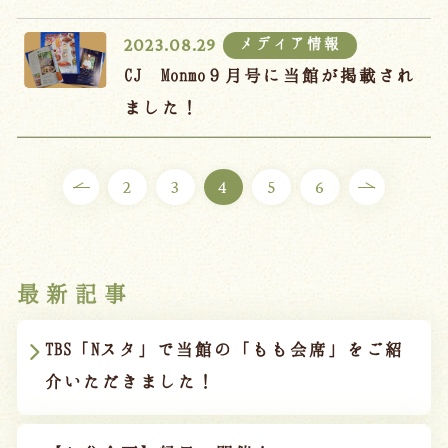
メディア情報
2023.08.29
CJ Monmo９月号に当館が掲載され
ました！
2
3
4
5
6
最新記事
TBS「Nスタ」で当館の「もも会席」をご紹
介いただきました！