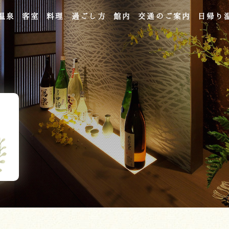
温泉
客室
料理
過ごし方
館内
交通のご案内
日帰り
よくあるご質問
お問い合わせ
ご宿泊予約
予約確認・変更・キャンセル
キャンセルポリシー
宿泊約款
オンラインショップ
吉川屋×温泉むすめ