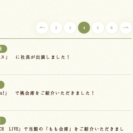
2
3
4
5
6
報
ラス」 に社長が出演しました！
hu!」 で桃会席をご紹介いただきました！
報
EACH LIVE」で当館の「もも会席」をご紹介いただきまし