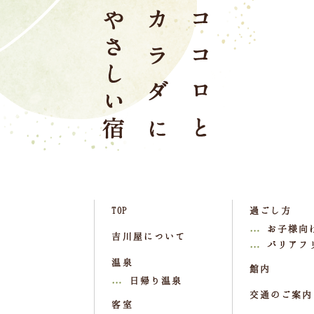
TOP
過ごし方
お子様向
吉川屋について
バリアフ
温泉
館内
日帰り温泉
交通のご案内
客室