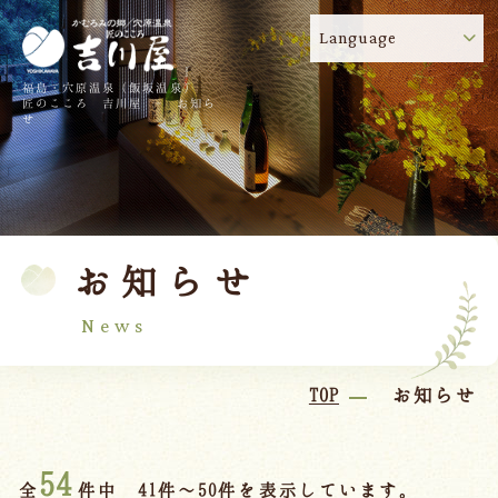
Language
福島・穴原温泉（飯坂温泉）
吉川屋のコロナウイルス感染症対策について
!
匠のこころ 吉川屋 - お知ら
せ
TOP
吉川屋について
温泉
客室
お知らせ
料理
過ごし方
館内
交通のご案内
News
日帰り温泉
TOP
お知らせ
会議・団体
54
全
件中 41件～50件を表示しています。