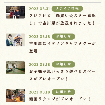
宿泊約款
メディア情報
2023.03.31
オンラインショップ
フジテレビ「爆買い☆スター恩返
吉川屋×温泉むすめ
し」で吉川屋が放送されました！
お知らせ
2023.03.18
Follow us
吉川屋にイケメンキャラクターが
登場！
お知らせ
2023.03.18
024-542-2226
Tel.
/ 9:00~18:00
お子様が思いっきり遊べるスペー
スがプレオープン！
Language
お知らせ
2023.03.18
漫画ラウンジがプレオープン！