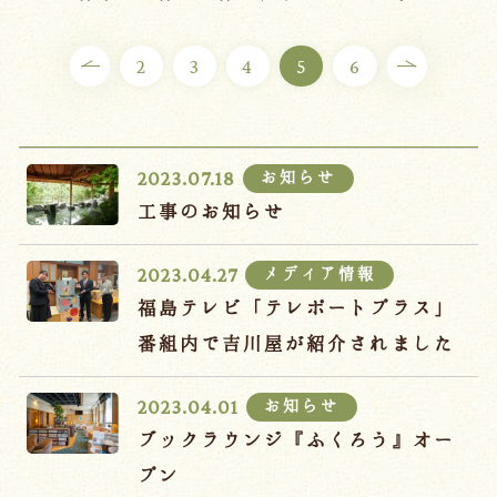
ご宿泊プラン
2
3
4
5
6
お部屋からプランを選ぶ
空室カレンダーから選ぶ
お知らせ
2023.07.18
工事のお知らせ
メディア情報
2023.04.27
会議・団体
吉川屋で過ごす特別な日
福島テレビ「テレポートプラス」
お知らせ
よくあるご質問
番組内で吉川屋が紹介されました
お問い合わせ
お知らせ
2023.04.01
予約確認・変更・キャンセル
ブックラウンジ『ふくろう』オー
キャンセルポリシー
プン