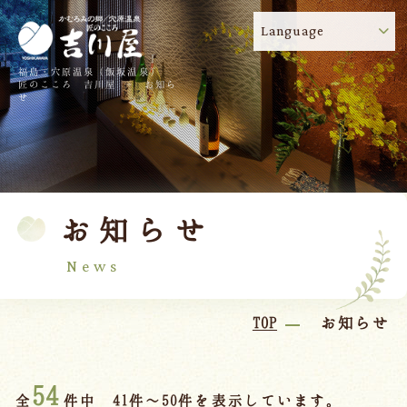
Language
福島・穴原温泉（飯坂温泉）
吉川屋のコロナウイルス感染症対策について
!
匠のこころ 吉川屋 - お知ら
せ
TOP
吉川屋について
温泉
客室
お知らせ
料理
過ごし方
館内
交通のご案内
News
日帰り温泉
TOP
お知らせ
会議・団体
54
全
件中 41件～50件を表示しています。