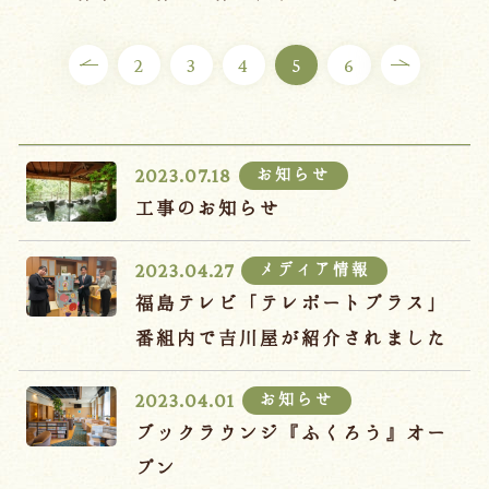
ご宿泊プラン
2
3
4
5
6
お部屋からプランを選ぶ
空室カレンダーから選ぶ
お知らせ
2023.07.18
工事のお知らせ
メディア情報
2023.04.27
会議・団体
吉川屋で過ごす特別な日
福島テレビ「テレポートプラス」
お知らせ
よくあるご質問
番組内で吉川屋が紹介されました
お問い合わせ
お知らせ
2023.04.01
予約確認・変更・キャンセル
ブックラウンジ『ふくろう』オー
キャンセルポリシー
プン