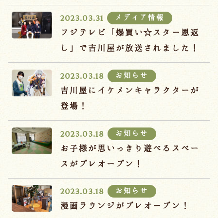
宿泊約款
メディア情報
2023.03.31
オンラインショップ
フジテレビ「爆買い☆スター恩返
吉川屋×温泉むすめ
し」で吉川屋が放送されました！
お知らせ
2023.03.18
Follow us
吉川屋にイケメンキャラクターが
登場！
お知らせ
2023.03.18
024-542-2226
Tel.
/ 9:00~18:00
お子様が思いっきり遊べるスペー
スがプレオープン！
Language
お知らせ
2023.03.18
漫画ラウンジがプレオープン！