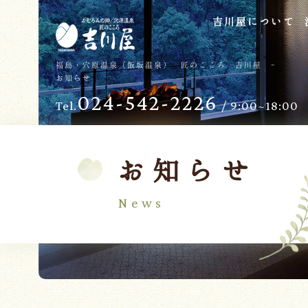
吉川屋について
TOP
過ごし方
福島・穴原温泉（飯坂温泉） 匠のこころ 吉川屋 -
お知らせ
吉川屋について
お子様向けサービス
024-542-2226
Tel.
/ 9:00~18:00
温泉
バリアフリー
館内
日帰り温泉
客室
交通のご案内
お知らせ
料理
会議・団体
News
せせらぎの杜
吉川屋で過ごす特別な日
ダイニング燈花
お知らせ
Follow us