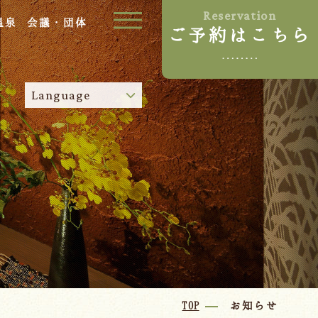
Reservation
温泉
会議・団体
ご予約はこちら
ご宿泊プラン
Language
お部屋からプランを選ぶ
空室カレンダーから選ぶ
024-542-2226
Tel.
/
9:00~18:00
Language
TOP
お知らせ