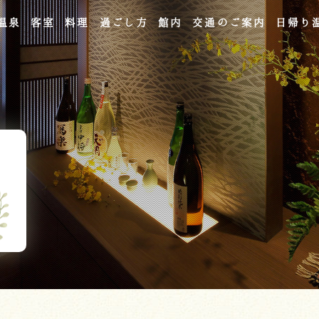
温泉
客室
料理
過ごし方
館内
交通のご案内
日帰り
よくあるご質問
お問い合わせ
ご宿泊予約
予約確認・変更・キャンセル
キャンセルポリシー
宿泊約款
オンラインショップ
吉川屋×温泉むすめ