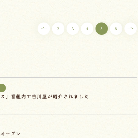
2
3
4
5
6
報
ラス」番組内で吉川屋が紹介されました
』オープン