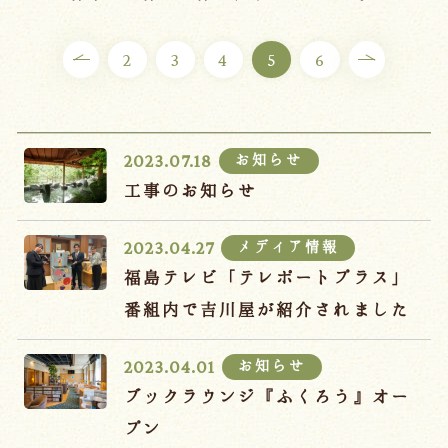
ご宿泊プラン
2
3
4
5
6
お部屋からプランを選ぶ
空室カレンダーから選ぶ
お知らせ
2023.07.18
工事のお知らせ
メディア情報
2023.04.27
会議・団体
吉川屋で過ごす特別な日
福島テレビ「テレポートプラス」
お知らせ
よくあるご質問
番組内で吉川屋が紹介されました
お問い合わせ
お知らせ
2023.04.01
予約確認・変更・キャンセル
ブックラウンジ『ふくろう』オー
キャンセルポリシー
プン