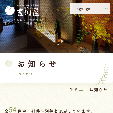
Language
福島・穴原温泉（飯坂温泉）
吉川屋のコロナウイルス感染症対策について
!
匠のこころ 吉川屋 - お知ら
せ
TOP
吉川屋について
温泉
客室
お知らせ
料理
過ごし方
館内
交通のご案内
News
日帰り温泉
TOP
お知らせ
会議・団体
54
全
件中 41件～50件を表示しています。