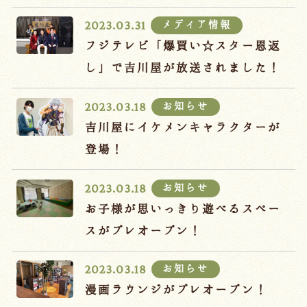
宿泊約款
メディア情報
2023.03.31
オンラインショップ
フジテレビ「爆買い☆スター恩返
吉川屋×温泉むすめ
し」で吉川屋が放送されました！
お知らせ
2023.03.18
Follow us
吉川屋にイケメンキャラクターが
登場！
お知らせ
2023.03.18
024-542-2226
Tel.
/ 9:00~18:00
お子様が思いっきり遊べるスペー
スがプレオープン！
Language
お知らせ
2023.03.18
漫画ラウンジがプレオープン！